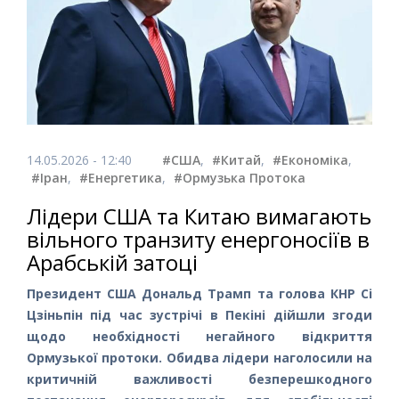
14.05.2026 - 12:40
#США
,
#Китай
,
#Економіка
,
#Іран
,
#Енергетика
,
#Ормузька Протока
Лідери США та Китаю вимагають
вільного транзиту енергоносіїв в
Арабській затоці
Президент США Дональд Трамп та голова КНР Сі
Цзіньпін під час зустрічі в Пекіні дійшли згоди
щодо необхідності негайного відкриття
Ормузької протоки. Обидва лідери наголосили на
критичній важливості безперешкодного