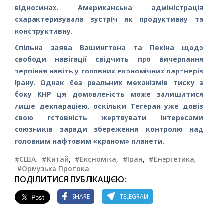
відносинах. Американська адміністрація
охарактеризувала зустріч як продуктивну та
конструктивну.
Спільна заява Вашингтона та Пекіна щодо
свободи навігації свідчить про вичерпання
терпіння навіть у головних економічних партнерів
Ірану. Однак без реальних механізмів тиску з
боку КНР ця домовленість може залишитися
лише декларацією, оскільки Тегеран уже довів
свою готовність жертвувати інтересами
союзників заради збереження контролю над
головним нафтовим «краном» планети.
#США
,
#Китай
,
#Економіка
,
#Іран
,
#Енергетика
,
#Ормузька Протока
ПОДІЛИТИСЯ ПУБЛІКАЦІЄЮ:
SHARE
TELEGRAM