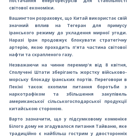
постачання енергоресурсів для стабільності
світової економіки.
Вашингтон розраховує, що Китай використає свій
значний вплив на Тегеран для примусу
іранського режиму до укладення мирної угоди.
Наразі Іран продовжує блокувати стратегічну
артерію, якою проходить п'ята частина світової
нафти та скрапленого газу.
Незважаючи на чинне перемир'я від 8 квітня,
Сполучені Штати зберігають жорстку військово-
морську блокаду іранських портів. Переговори в
Пекіні також охопили питання боротьби з
наркотрафіком та збільшення закупівель
американської сільськогосподарської продукції
китайською стороною.
Варто зазначити, що у підсумковому комюніке
Білого дому не згадувалося питання Тайваню, яке
традиційно є найбільш гострим у двосторонніх