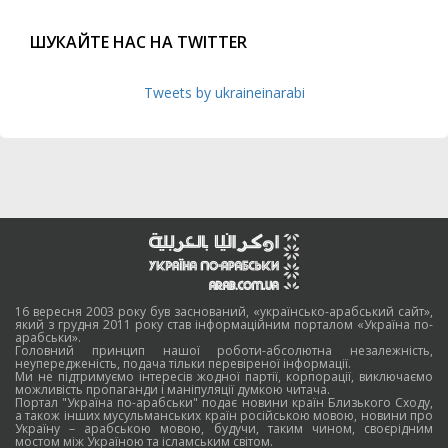
ШУКАЙТЕ НАС НА TWITTER
Tweets by ukraineinarabi
16 вересня 2003 року був заснований, «українсько-арабський сайт»,
який з грудня 2011 року став інформаційним порталом «Україна по-
арабськи».
Головний принцип нашої роботи-абсолютна незалежність,
неупередженість, подача тільки перевіреної інформації.
Ми не підтримуємо інтересів жодної партії, корпорації, виключаємо
можливість пропаганди і маніпуляції думкою читача.
Портал "Україна по-арабськи" подає новини країн Близького Сходу,
а також інших мусульманських країн російською мовою, новини про
Україну – арабською мовою, будучи, таким чином, своєрідним
мостом між Україною та ісламським світом.