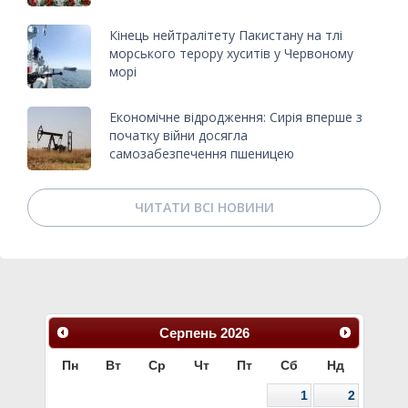
Кінець нейтралітету Пакистану на тлі
морського терору хуситів у Червоному
морі
Економічне відродження: Сирія вперше з
початку війни досягла
самозабезпечення пшеницею
ЧИТАТИ ВСІ НОВИНИ
Серпень
2026
Пн
Вт
Ср
Чт
Пт
Сб
Нд
1
2