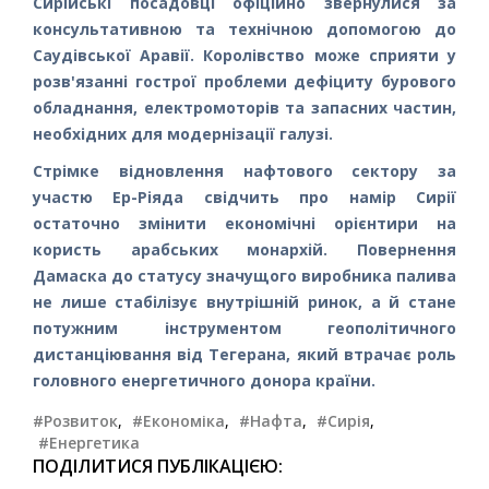
Сирійські посадовці офіційно звернулися за
консультативною та технічною допомогою до
Саудівської Аравії. Королівство може сприяти у
розв'язанні гострої проблеми дефіциту бурового
обладнання, електромоторів та запасних частин,
необхідних для модернізації галузі.
Стрімке відновлення нафтового сектору за
участю Ер-Ріяда свідчить про намір Сирії
остаточно змінити економічні орієнтири на
користь арабських монархій. Повернення
Дамаска до статусу значущого виробника палива
не лише стабілізує внутрішній ринок, а й стане
потужним інструментом геополітичного
дистанціювання від Тегерана, який втрачає роль
головного енергетичного донора країни.
#Розвиток
,
#Економіка
,
#Нафта
,
#Сирія
,
#Енергетика
ПОДІЛИТИСЯ ПУБЛІКАЦІЄЮ: