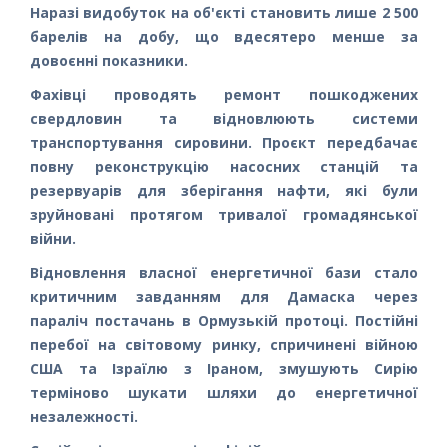
Наразі видобуток на об'єкті становить лише 2 500
барелів на добу, що вдесятеро менше за
довоєнні показники.
Фахівці проводять ремонт пошкоджених
свердловин та відновлюють системи
транспортування сировини. Проєкт передбачає
повну реконструкцію насосних станцій та
резервуарів для зберігання нафти, які були
зруйновані протягом тривалої громадянської
війни.
Відновлення власної енергетичної бази стало
критичним завданням для Дамаска через
параліч постачань в Ормузькій протоці. Постійні
перебої на світовому ринку, спричинені війною
США та Ізраїлю з Іраном, змушують Сирію
терміново шукати шляхи до енергетичної
незалежності.