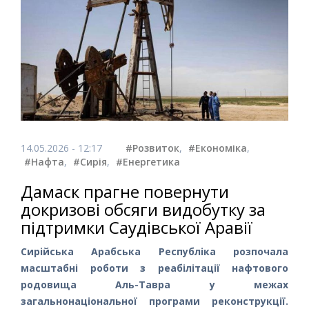
14.05.2026 - 12:17
#Розвиток
,
#Економіка
,
#Нафта
,
#Сирія
,
#Енергетика
Дамаск прагне повернути
докризові обсяги видобутку за
підтримки Саудівської Аравії
Сирійська Арабська Республіка розпочала
масштабні роботи з реабілітації нафтового
родовища Аль-Тавра у межах
загальнонаціональної програми реконструкції.