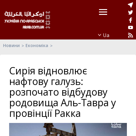
Новини
Економіка
Сирія відновлює
нафтову галузь:
розпочато відбудову
родовища Аль-Тавра у
провінції Ракка