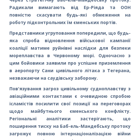
Радикали вимагають від Ер-Ріяда та ООН
повністю скасувати будь-які обмеження на
роботу підконтрольних їм єменських портів.
Представники угруповання попередили, що будь-
яка спроба відновлення військової кампанії
коаліції матиме руйнівні наслідки для безпеки
мореплавства в Червоному морі. Одночасно з
цим бойовики заявили про успішне приземлення
в аеропорту Сани цивільного літака з Тегерана,
незважаючи на саудівську заборону.
Пов'язування загроз цивільному судноплавству з
авіаційними контактами є очевидною спробою
ісламістів посилити свої позиції на переговорах
щодо майбутнього єменського конфлікту.
Регіональні аналітики застерігають, що
поширення тиску на Баб-ель-Мандебську протоку
загрожує повною інтернаціоналізацією війни