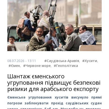
08.07.2026 - 13:11
#Саудівська Аравія
,
#Хусити
,
#Ємен
,
#Червоне море
,
#Геополітика
Шантаж єменського
угруповання підвищує безпекові
ризики для арабського експорту
Єменське угруповання хуситів висунуло прямі
погрози заблокувати прохід саудівських суден
через стратегічну Баб-ель-Мандебську протоку.