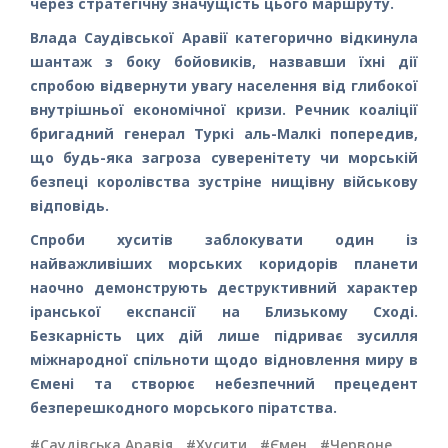
через стратегічну значущість цього маршруту.
Влада Саудівської Аравії категорично відкинула
шантаж з боку бойовиків, назвавши їхні дії
спробою відвернути увагу населення від глибокої
внутрішньої економічної кризи. Речник коаліції
бригадний генерал Туркі аль-Малкі попередив,
що будь-яка загроза суверенітету чи морській
безпеці королівства зустріне нищівну військову
відповідь.
Спроби хуситів заблокувати один із
найважливіших морських коридорів планети
наочно демонструють деструктивний характер
іранської експансії на Близькому Сході.
Безкарність цих дій лише підриває зусилля
міжнародної спільноти щодо відновлення миру в
Ємені та створює небезпечний прецедент
безперешкодного морського піратства.
#Саудівська Аравія
,
#Хусити
,
#Ємен
,
#Червоне