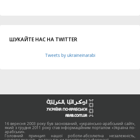
ШУКАЙТЕ НАС НА TWITTER
Tweets by ukraineinarabi
16 вересня 2003 року був заснований, «українсько-арабський сайт»,
який з грудня 2011 року став інформаційним порталом «Україна по-
арабськи».
Головний принцип нашої роботи-абсолютна незалежність,
неупередженість, подача тільки перевіреної інформації.