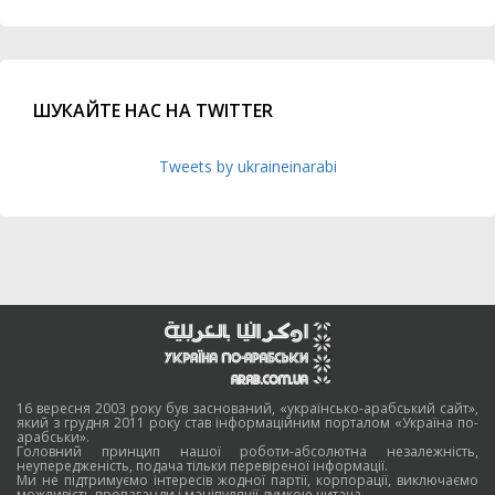
ШУКАЙТЕ НАС НА TWITTER
Tweets by ukraineinarabi
16 вересня 2003 року був заснований, «українсько-арабський сайт»,
який з грудня 2011 року став інформаційним порталом «Україна по-
арабськи».
Головний принцип нашої роботи-абсолютна незалежність,
неупередженість, подача тільки перевіреної інформації.
Ми не підтримуємо інтересів жодної партії, корпорації, виключаємо
можливість пропаганди і маніпуляції думкою читача.