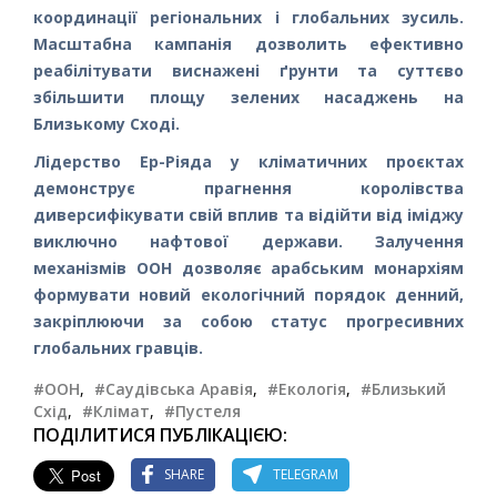
координації регіональних і глобальних зусиль.
Масштабна кампанія дозволить ефективно
реабілітувати виснажені ґрунти та суттєво
збільшити площу зелених насаджень на
Близькому Сході.
Лідерство Ер-Ріяда у кліматичних проєктах
демонструє прагнення королівства
диверсифікувати свій вплив та відійти від іміджу
виключно нафтової держави. Залучення
механізмів ООН дозволяє арабським монархіям
формувати новий екологічний порядок денний,
закріплюючи за собою статус прогресивних
глобальних гравців.
#ООН
,
#Саудівська Аравія
,
#Екологія
,
#Близький
Схід
,
#Клімат
,
#Пустеля
ПОДІЛИТИСЯ ПУБЛІКАЦІЄЮ:
SHARE
TELEGRAM