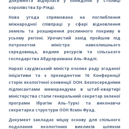
документа відбулася у понеділок у столиці
королівства Ер-Ріяді.
Нова угода спрямована на поглиблення
міжнародної співпраці у сфері відновлення
земель та розширення рослинного покриву в
усьому регіоні. Урочистий захід пройшов під
патронатом міністра навколишнього
середовища, водних ресурсів та сільського
господарства Абдулрахмана Аль-Фадлі.
Наразі саудівський міністр очолює раду згаданої
ініціативи та є президентом 16 Конференції
сторін екологічної конвенції ООН. Безпосередніми
підписантами меморандума в штаб-квартирі
міністерства стали генеральний секретар зеленої
програми Ібрагім Аль-Туркі та виконавча
секретарка структури ООН Ясмін Фуад.
Документ закладає міцну основу для спільного
подолання екологічних викликів шляхом