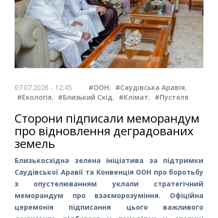
07.07.2026 - 12:45
#ООН
,
#Саудівська Аравія
,
#Екологія
,
#Близький Схід
,
#Клімат
,
#Пустеля
Сторони підписали меморандум
про відновлення деградованих
земель
Близькосхідна зелена ініціатива за підтримки
Саудівської Аравії та Конвенція ООН про боротьбу
з опустелюванням уклали стратегічний
меморандум про взаєморозуміння. Офіційна
церемонія підписання цього важливого