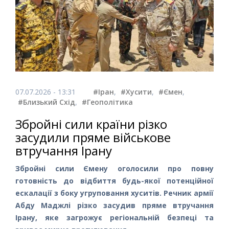
07.07.2026 - 13:31
#Іран
,
#Хусити
,
#Ємен
,
#Близький Схід
,
#Геополітика
Збройні сили країни різко
засудили пряме військове
втручання Ірану
Збройні сили Ємену оголосили про повну
готовність до відбиття будь-якої потенційної
ескалації з боку угруповання хуситів. Речник армії
Абду Маджлі різко засудив пряме втручання
Ірану, яке загрожує регіональній безпеці та