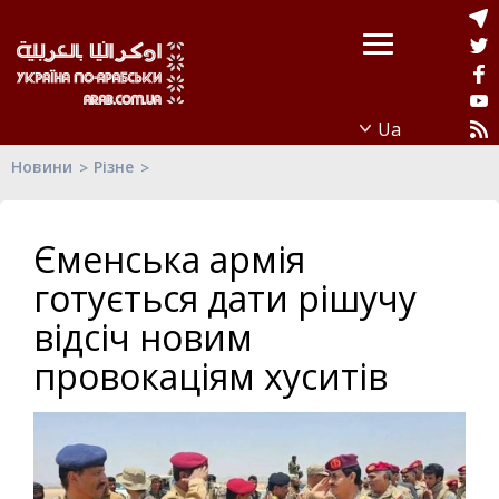
Новини
Різне
Єменська армія
готується дати рішучу
відсіч новим
провокаціям хуситів