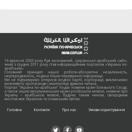
16 вересня 2003 року був заснований, «українсько-арабський сайт»,
який з грудня 2011 року став інформаційним порталом «Україна по-
арабськи».
Головний принцип нашої роботи-абсолютна незалежність,
неупередженість, подача тільки перевіреної інформації.
Ми не підтримуємо інтересів жодної партії, корпорації, виключаємо
можливість пропаганди і маніпуляції думкою читача.
Портал "Україна по-арабськи" подає новини країн Близького Сходу,
а також інших мусульманських країн російською мовою, новини про
Україну – арабською мовою, будучи, таким чином, своєрідним
мостом між Україною та ісламським світом.
Головна
Контакти
Про нас
Умови користування