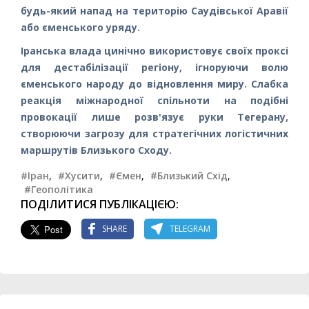
будь-який напад на територію Саудівської Аравії
або єменського уряду.
Іранська влада цинічно використовує своїх проксі
для дестабілізації регіону, ігноруючи волю
єменського народу до відновлення миру. Слабка
реакція міжнародної спільноти на подібні
провокації лише розв'язує руки Тегерану,
створюючи загрозу для стратегічних логістичних
маршрутів Близького Сходу.
#Іран
,
#Хусити
,
#Ємен
,
#Близький Схід
,
#Геополітика
ПОДІЛИТИСЯ ПУБЛІКАЦІЄЮ:
SHARE
TELEGRAM