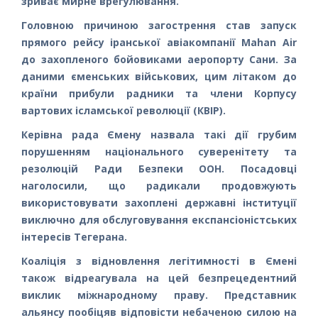
зриває мирне врегулювання.
Головною причиною загострення став запуск
прямого рейсу іранської авіакомпанії Mahan Air
до захопленого бойовиками аеропорту Сани. За
даними єменських військових, цим літаком до
країни прибули радники та члени Корпусу
вартових ісламської революції (КВІР).
Керівна рада Ємену назвала такі дії грубим
порушенням національного суверенітету та
резолюцій Ради Безпеки ООН. Посадовці
наголосили, що радикали продовжують
використовувати захоплені державні інституції
виключно для обслуговування експансіоністських
інтересів Тегерана.
Коаліція з відновлення легітимності в Ємені
також відреагувала на цей безпрецедентний
виклик міжнародному праву. Представник
альянсу пообіцяв відповісти небаченою силою на