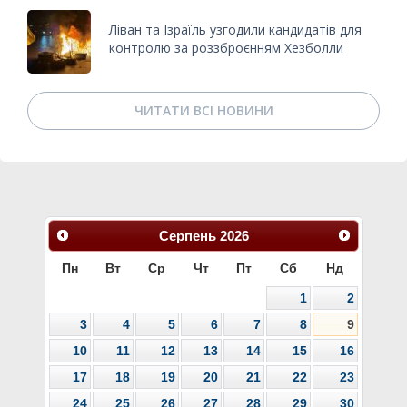
Ліван та Ізраїль узгодили кандидатів для
контролю за роззброєнням Хезболли
ЧИТАТИ ВСІ НОВИНИ
Серпень
2026
Пн
Вт
Ср
Чт
Пт
Сб
Нд
1
2
3
4
5
6
7
8
9
10
11
12
13
14
15
16
17
18
19
20
21
22
23
24
25
26
27
28
29
30