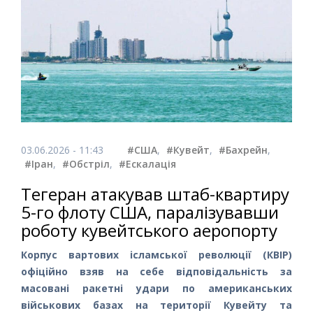
03.06.2026 - 11:43
#США
,
#Кувейт
,
#Бахрейн
,
#Іран
,
#Обстріл
,
#Ескалація
Тегеран атакував штаб-квартиру
5-го флоту США, паралізувавши
роботу кувейтського аеропорту
Корпус вартових ісламської революції (КВІР)
офіційно взяв на себе відповідальність за
масовані ракетні удари по американських
військових базах на території Кувейту та