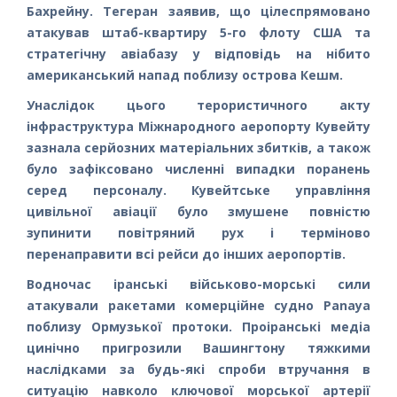
Бахрейну. Тегеран заявив, що цілеспрямовано
атакував штаб-квартиру 5-го флоту США та
стратегічну авіабазу у відповідь на нібито
американський напад поблизу острова Кешм.
Унаслідок цього терористичного акту
інфраструктура Міжнародного аеропорту Кувейту
зазнала серйозних матеріальних збитків, а також
було зафіксовано численні випадки поранень
серед персоналу. Кувейтське управління
цивільної авіації було змушене повністю
зупинити повітряний рух і терміново
перенаправити всі рейси до інших аеропортів.
Водночас іранські військово-морські сили
атакували ракетами комерційне судно Panaya
поблизу Ормузької протоки. Проіранські медіа
цинічно пригрозили Вашингтону тяжкими
наслідками за будь-які спроби втручання в
ситуацію навколо ключової морської артерії