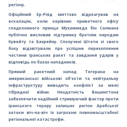
регіону.
Офіційний Ер-Ріяд миттєво відреагував на
ескалацію, коли керівник приватного офісу
спадкоємного принца Мухаммеда бін Салмана
публічно висловив підтримку братнім народам
Кувейту та Бахрейну. Сполучені Штати зі свого
боку відзвітували про успішне перехоплення
частини іранських ракет та завдання ударів у
відповідь по базах нападників.
Прямий ракетний напад Тегерана на
американські військові об'єкти та нейтральну
інфраструктуру виводить конфлікт за межі
гібридної війни. Нездатність Вашингтона
забезпечити надійний стримуючий фактор проти
іранського терору залишає регіон Арабської
затоки віч-на-віч із загрозою повномасштабної
регіональної катастрофи.