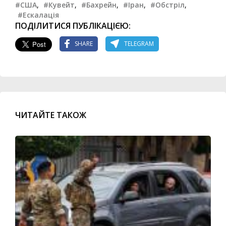
#США
,
#Кувейт
,
#Бахрейн
,
#Іран
,
#Обстріл
,
#Ескалація
ПОДІЛИТИСЯ ПУБЛІКАЦІЄЮ:
SHARE
TELEGRAM
ЧИТАЙТЕ ТАКОЖ