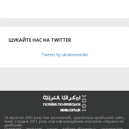
ШУКАЙТЕ НАС НА TWITTER
Tweets by ukraineinarabi
16 вересня 2003 року був заснований, «українсько-арабський сайт»,
який з грудня 2011 року став інформаційним порталом «Україна по-
арабськи».
Головний принцип нашої роботи-абсолютна незалежність,