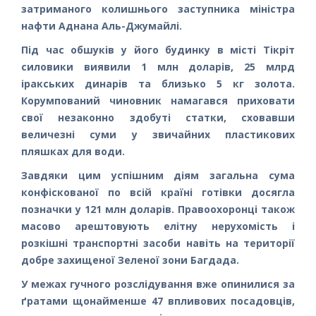
затриманого колишнього заступника міністра
нафти Аднана Аль-Джумайлі.
Під час обшуків у його будинку в місті Тікріт
силовики виявили 1 млн доларів, 25 млрд
іракських динарів та близько 5 кг золота.
Корумпований чиновник намагався приховати
свої незаконно здобуті статки, сховавши
величезні суми у звичайних пластикових
пляшках для води.
Завдяки цим успішним діям загальна сума
конфіскованої по всій країні готівки досягла
позначки у 121 млн доларів. Правоохоронці також
масово арештовують елітну нерухомість і
розкішні транспортні засоби навіть на території
добре захищеної Зеленої зони Багдада.
У межах гучного розслідування вже опинилися за
ґратами щонайменше 47 впливових посадовців,