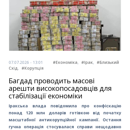
07.07.2026 - 13:01
#Економіка
,
#Ірак
,
#Близький
Схід
,
#Корупція
Багдад проводить масові
арешти високопосадовців для
стабілізації економіки
Іракська влада повідомила про конфіскацію
понад 120 млн доларів готівкою від початку
масштабної антикорупційної кампанії. Остання
гучна операція стосувалася справи нещодавно