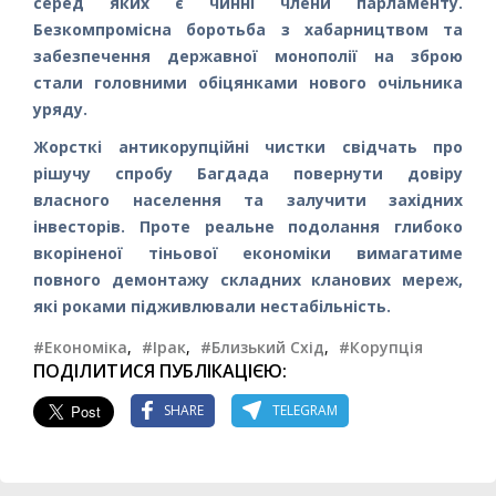
серед яких є чинні члени парламенту.
Безкомпромісна боротьба з хабарництвом та
забезпечення державної монополії на зброю
стали головними обіцянками нового очільника
уряду.
Жорсткі антикорупційні чистки свідчать про
рішучу спробу Багдада повернути довіру
власного населення та залучити західних
інвесторів. Проте реальне подолання глибоко
вкоріненої тіньової економіки вимагатиме
повного демонтажу складних кланових мереж,
які роками підживлювали нестабільність.
#Економіка
,
#Ірак
,
#Близький Схід
,
#Корупція
ПОДІЛИТИСЯ ПУБЛІКАЦІЄЮ:
SHARE
TELEGRAM