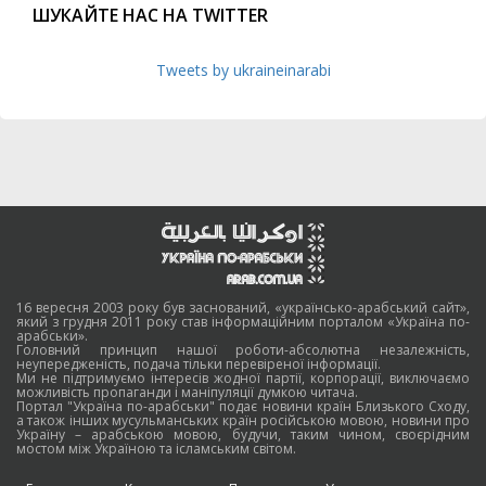
ШУКАЙТЕ НАС НА TWITTER
Tweets by ukraineinarabi
16 вересня 2003 року був заснований, «українсько-арабський сайт»,
який з грудня 2011 року став інформаційним порталом «Україна по-
арабськи».
Головний принцип нашої роботи-абсолютна незалежність,
неупередженість, подача тільки перевіреної інформації.
Ми не підтримуємо інтересів жодної партії, корпорації, виключаємо
можливість пропаганди і маніпуляції думкою читача.
Портал "Україна по-арабськи" подає новини країн Близького Сходу,
а також інших мусульманських країн російською мовою, новини про
Україну – арабською мовою, будучи, таким чином, своєрідним
мостом між Україною та ісламським світом.