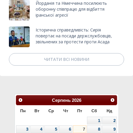
Йорданія та Німеччина посилюють
оборонну співпрацю для відбиття
іранської агресії
Історична справедливість: Сирія
повертає на посади держслужбовців,
звільнених за протести проти Асада
ЧИТАТИ ВСІ НОВИНИ
Серпень
2026
Пн
Вт
Ср
Чт
Пт
Сб
Нд
1
2
3
4
5
6
7
8
9