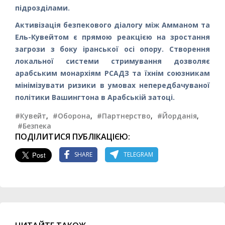
підрозділами.
Активізація безпекового діалогу між Амманом та
Ель-Кувейтом є прямою реакцією на зростання
загрози з боку іранської осі опору. Створення
локальної системи стримування дозволяє
арабським монархіям РСАДЗ та їхнім союзникам
мінімізувати ризики в умовах непередбачуваної
політики Вашингтона в Арабській затоці.
#Кувейт
,
#Оборона
,
#Партнерство
,
#Йорданія
,
#Безпека
ПОДІЛИТИСЯ ПУБЛІКАЦІЄЮ:
SHARE
TELEGRAM