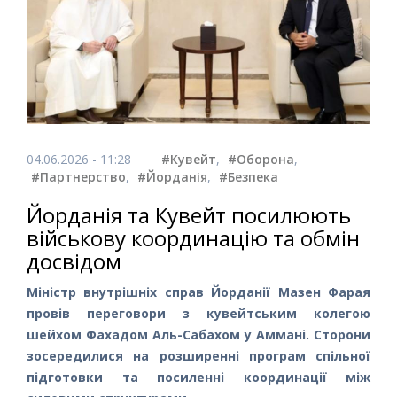
04.06.2026 - 11:28
#Кувейт
,
#Оборона
,
#Партнерство
,
#Йорданія
,
#Безпека
Йорданія та Кувейт посилюють
військову координацію та обмін
досвідом
Міністр внутрішніх справ Йорданії Мазен Фарая
провів переговори з кувейтським колегою
шейхом Фахадом Аль-Сабахом у Аммані. Сторони
зосередилися на розширенні програм спільної
підготовки та посиленні координації між