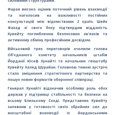
силовими структурами.
Фарая високо оцінив поточний рівень взаємодії
та наголосив на важливості постійних
консультацій між відомствами 2 країн. Шейх
Фахад зі свого боку підтвердив відданість
Кувейту поглибленню безпекових зв'язків та
активному обміну професійним досвідом.
Військовий трек переговорів очолили голова
Об'єднаного комітету начальників штабів
Йорданії Юсеф Хунайті та начальник генштабу
Кувейту Халед Шурайан. Головною темою зустрічі
стало зміцнення стратегічного партнерства та
пошук нових форматів оборонної співпраці.
Генерал Хунайті відзначив особливу роль обох
держав у підтримці стабільності та безпеки на
всьому Близькому Сході. Представник Кувейту
запевнив у готовності своїх збройних сил до
масштабної взаємодії із йорданськими