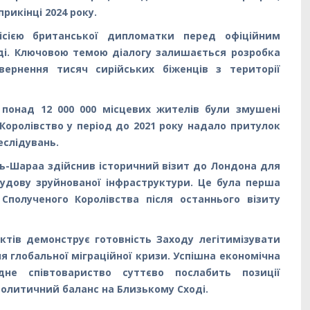
рикінці 2024 року.
сією британської дипломатки перед офіційним
ді. Ключовою темою діалогу залишається розробка
вернення тисяч сирійських біженців з території
 понад 12 000 000 місцевих жителів були змушені
оролівство у період до 2021 року надало притулок
реслідувань.
ль-Шараа здійснив історичний візит до Лондона для
будову зруйнованої інфраструктури. Це була перша
Сполученого Королівства після останнього візиту
ктів демонструє готовність Заходу легітимізувати
я глобальної міграційної кризи. Успішна економічна
одне співтовариство суттєво послабить позиції
политичний баланс на Близькому Сході.