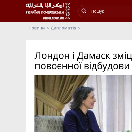
Новини
Дипломатія
Лондон і Дамаск змі
повоєнної відбудови 