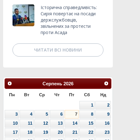
Історична справедливість:
Сирія повертає на посади
держслужбовців,
звільнених за протести
проти Асада
ЧИТАТИ ВСІ НОВИНИ
Серпень
2026
Пн
Вт
Ср
Чт
Пт
Сб
Нд
1
2
3
4
5
6
7
8
9
10
11
12
13
14
15
16
17
18
19
20
21
22
23