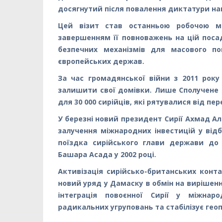
досягнутий після повалення диктатури нап
Цей візит став останньою робочою мі
завершенням її повноважень на цій поса
безпечних механізмів для масового по
європейських держав.
За час громадянської війни з 2011 року
залишити свої домівки. Лише Сполучене К
для 30 000 сирійців, які рятувалися від пе
У березні новий президент Сирії Ахмад А
залучення міжнародних інвестицій у від
поїздка сирійського глави держави до 
Башара Асада у 2002 році.
Активізація сирійсько-британських конта
новий уряд у Дамаску в обмін на вирішенн
інтеграція повоєнної Сирії у міжнар
радикальних угруповань та стабілізує гео