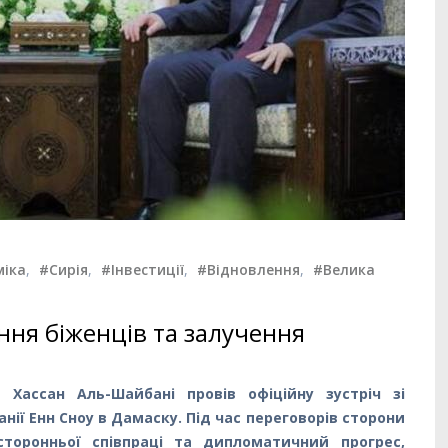
міка
,
#Сирія
,
#Інвестиції
,
#Відновлення
,
#Велика
ня біженців та залучення
 Хассан Аль-Шайбані провів офіційну зустріч зі
ії Енн Сноу в Дамаску. Під час переговорів сторони
торонньої співпраці та дипломатичний прогрес,