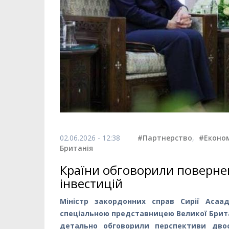
02.06.2026 - 12:38
#Партнерство
,
#Еконо
Британія
Країни обговорили повернен
інвестицій
Міністр закордонних справ Сирії Асаад
спеціальною представницею Великої Британ
детально обговорили перспективи двос