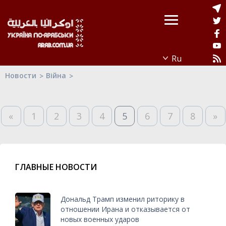
Новости
Війна
«
1
2
3
4
5
6
7
8
»
ГЛАВНЫЕ НОВОСТИ
Дональд Трамп изменил риторику в
отношении Ирана и отказывается от
новых военных ударов