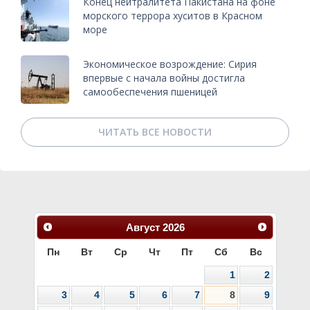
Конец нейтралитета Пакистана на фоне
морского террора хуситов в Красном
море
Экономическое возрождение: Сирия
впервые с начала войны достигла
самообеспечения пшеницей
ЧИТАТЬ ВСЕ НОВОСТИ
Август
2026
Пн
Вт
Ср
Чт
Пт
Сб
Вс
1
2
3
4
5
6
7
8
9