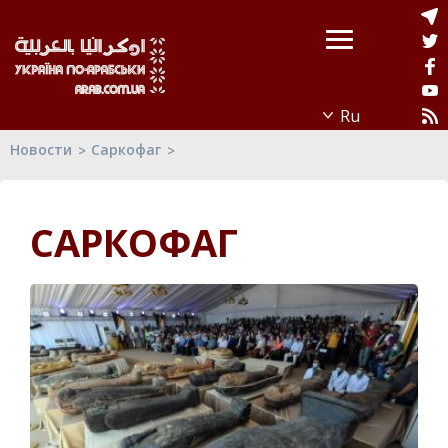
Новости
Саркофаг
САРКОФАГ