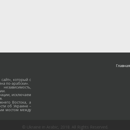
Главная
 сайт», который с
на по-арабски».
езависимость,
ии.
рации, исключаем
я.
жнего Востока, а
ости об Украине –
ным мостом между
© Ukraine in Arabic, 2018. All Rights Reserved.