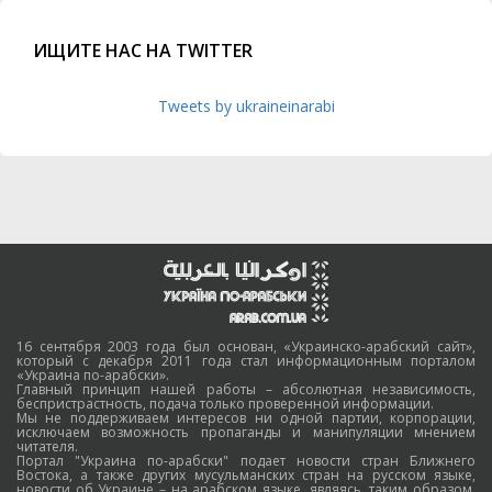
ИЩИТЕ НАС НА TWITTER
Tweets by ukraineinarabi
16 сентября 2003 года был основан, «Украинско-арабский сайт»,
который с декабря 2011 года стал информационным порталом
«Украина по-арабски».
Главный принцип нашей работы – абсолютная независимость,
беспристрастность, подача только проверенной информации.
Мы не поддерживаем интересов ни одной партии, корпорации,
исключаем возможность пропаганды и манипуляции мнением
читателя.
Портал "Украина по-арабски" подает новости стран Ближнего
Востока, а также других мусульманских стран на русском языке,
новости об Украине – на арабском языке, являясь, таким образом,