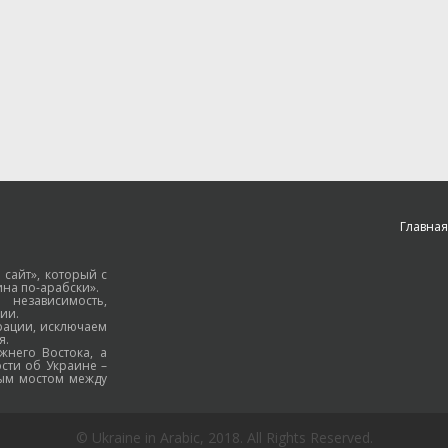
Главная
 сайт», который с
на по-арабски».
езависимость,
ии.
рации, исключаем
я.
жнего Востока, а
ости об Украине –
ным мостом между
© Ukraine in Arabic, 2018. All Rights Reserved.