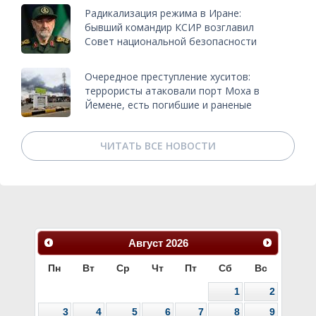
Радикализация режима в Иране:
бывший командир КСИР возглавил
Совет национальной безопасности
Очередное преступление хуситов:
террористы атаковали порт Моха в
Йемене, есть погибшие и раненые
ЧИТАТЬ ВСЕ НОВОСТИ
Август
2026
Пн
Вт
Ср
Чт
Пт
Сб
Вс
1
2
3
4
5
6
7
8
9