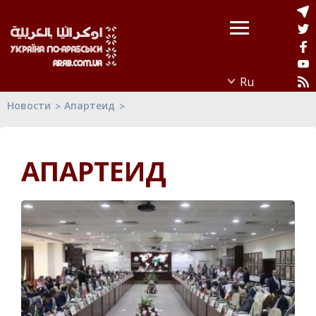
Новости
Апартеид
АПАРТЕИД