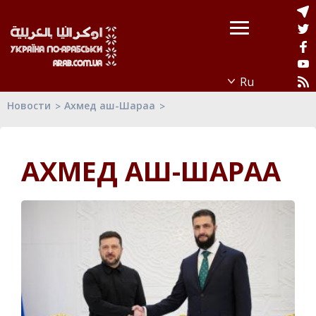
Новости
Ахмед аш-Шараа
АХМЕД АШ-ШАРАА