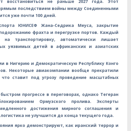
т восстановиться не раньше 2027 года. Этот
 прямым последствием войны между Соединенными
тся уже почти 100 дней.
спорта ЮНИСЕФ Жана-Седрика Меуса, закрытие
подорожанию фрахта и перегрузке портов. Каждый
й на транспортировку, автоматически лишает
ых уязвимых детей в африканских и азиатских
ии в Нигерию и Демократическую Республику Конго
тов. Некоторые авиакомпании вообще прекратили
, что ставит под угрозу проведение масштабных
быстром прогрессе в переговорах, однако Тегеран
локированием Ормузского пролива. Эксперты
медленного достижения мирного соглашения и
логистика не улучшится до конца текущего года.
ояния ярко демонстрируют, как иранский террор и