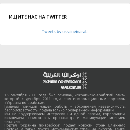
ИЩИТЕ НАС НА TWITTER
Tweets by ukraineinarabi
16 сентября 2003 года был основан, «Украинско-арабский сайт»,
который с декабря 2011 года стал информационным порталом
«Украина по-арабски».
Главный принцип нашей работы – абсолютная независимость,
беспристрастность, подача только проверенной информации.
Мы не поддерживаем интересов ни одной партии, корпорации,
исключаем возможность пропаганды и манипуляции мнением
читателя.
Портал "Украина по-арабски" подает новости стран Ближнего
Востока, а также других мусульманских стран на русском языке,