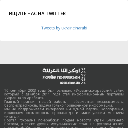
ИЩИТЕ НАС НА TWITTER
Tweets by ukraineinarabi
16 сентября 2003 года был основан, «Украинско-арабский сайт»,
который с декабря 2011 года стал информационным порталом
«Украина по-арабски».
Главный принцип нашей работы – абсолютная независимость,
беспристрастность, подача только проверенной информации.
Мы не поддерживаем интересов ни одной партии, корпорации,
исключаем возможность пропаганды и манипуляции мнением
читателя.
Портал "Украина по-арабски" подает новости стран Ближнего
Востока, а также других мусульманских стран на русском языке,
новости об Украине – на арабском языке, являясь, таким образом,