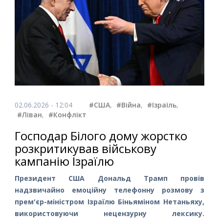
02.06.2026 - 12:04
#США
,
#Війна
,
#Ізраїль
,
#Ліван
,
#Конфлікт
Господар Білого дому жорстко
розкритикував військову
кампанію Ізраїлю
Президент США Дональд Трамп провів
надзвичайно емоційну телефонну розмову з
прем'єр-міністром Ізраїлю Біньяміном Нетаньяху,
використовуючи нецензурну лексику.