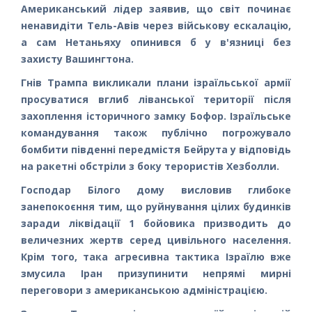
Американський лідер заявив, що світ починає
ненавидіти Тель-Авів через військову ескалацію,
а сам Нетаньяху опинився б у в'язниці без
захисту Вашингтона.
Гнів Трампа викликали плани ізраїльської армії
просуватися вглиб ліванської території після
захоплення історичного замку Бофор. Ізраїльське
командування також публічно погрожувало
бомбити південні передмістя Бейрута у відповідь
на ракетні обстріли з боку терористів Хезболли.
Господар Білого дому висловив глибоке
занепокоєння тим, що руйнування цілих будинків
заради ліквідації 1 бойовика призводить до
величезних жертв серед цивільного населення.
Крім того, така агресивна тактика Ізраїлю вже
змусила Іран призупинити непрямі мирні
переговори з американською адміністрацією.