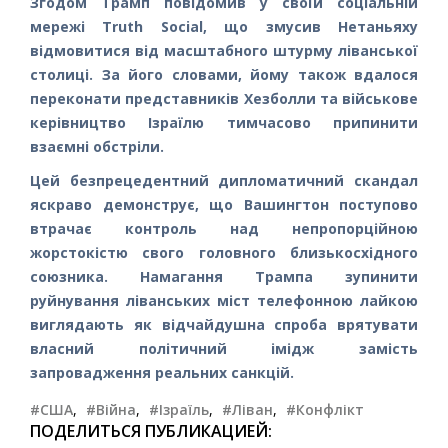
Згодом Трамп повідомив у своїй соціальній
мережі Truth Social, що змусив Нетаньяху
відмовитися від масштабного штурму ліванської
столиці. За його словами, йому також вдалося
переконати представників Хезболли та військове
керівництво Ізраїлю тимчасово припинити
взаємні обстріли.
Цей безпрецедентний дипломатичний скандал
яскраво демонструє, що Вашингтон поступово
втрачає контроль над непропорційною
жорстокістю свого головного близькосхідного
союзника. Намагання Трампа зупинити
руйнування ліванських міст телефонною лайкою
виглядають як відчайдушна спроба врятувати
власний політичний імідж замість
запровадження реальних санкцій.
#США
,
#Війна
,
#Ізраїль
,
#Ліван
,
#Конфлікт
ПОДЕЛИТЬСЯ ПУБЛИКАЦИЕЙ: