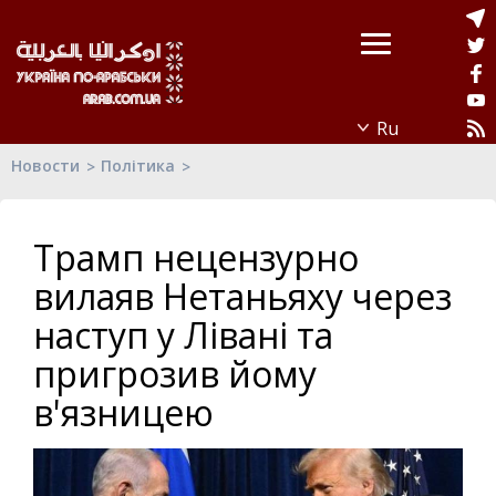
Новости
Політика
Трамп нецензурно
вилаяв Нетаньяху через
наступ у Лівані та
пригрозив йому
в'язницею