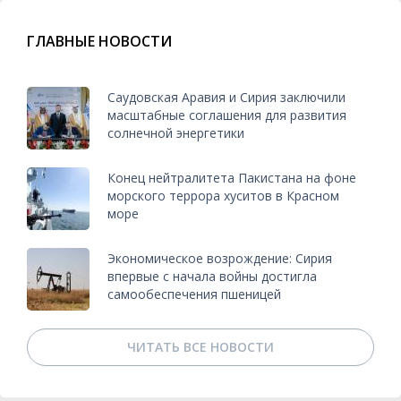
ГЛАВНЫЕ НОВОСТИ
Саудовская Аравия и Сирия заключили
масштабные соглашения для развития
солнечной энергетики
Конец нейтралитета Пакистана на фоне
морского террора хуситов в Красном
море
Экономическое возрождение: Сирия
впервые с начала войны достигла
самообеспечения пшеницей
ЧИТАТЬ ВСЕ НОВОСТИ