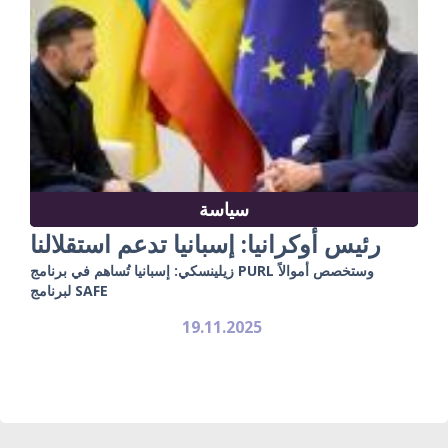
سياسة
رئيس أوكرانيا: إسبانيا تدعم استقلالنا
زيلينسكي: إسبانيا تُساهم في برنامج PURL وستخصص أموالاً
لبرنامج SAFE
19.11.2025