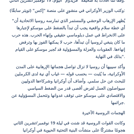
وفقًا لما أفادت به صحيفة "فريدوم" اليوم، 19 نوفمبر/تشرين الثاني.
وكتب الوزير الأوكراني في منشورٍ على منصة "إكس" (تويتر سابقًا):
"يُظهر الإرهاب الوحشي والمستمر الذي تمارسه روسيا الاتحادية أن
أي خطة سلام واقعية يجب أن تبدأ بالضغط على موسكو لإجبارها
على الانخراط في عمل دبلوماسي حقيقي وإنهاء الحرب. هذه حرب
ما كان ينبغي لروسيا أن تبدأها، حرب لا يمكنها الفوز بها وترفض
إنهاءها. العقوبات والعزلة والمسؤولية قد تُجبر موسكو على القيام
بذلك في النهاية".
وأكد سيبيها أن روسيا لا تزال تواصل هجماتها الإرهابية على المدن
الأوكرانية، ما يُثبت — بحسب قوله — غياب أي نية لدى الكرملين
للبحث عن حل سلمي. وأضاف أن أوكرانيا وشركاءها الدوليين
سيواصلون العمل لفرض أقصى قدر من الضغط السياسي
والاقتصادي على موسكو حتى توقف عدوانها وتتحمل المسؤولية عن
جرائمها.
الهجمات الروسية الأخيرة
وكانت القوات الروسية قد شنت في ليلة 19 نوفمبر/تشرين الثاني
هجومًا مشتركًا على منشآت البنية التحتية الحيوية في أوكرانيا