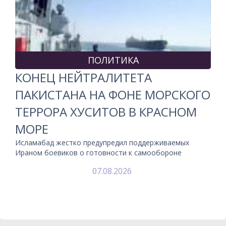
ПОЛИТИКА
КОНЕЦ НЕЙТРАЛИТЕТА
ПАКИСТАНА НА ФОНЕ МОРСКОГО
ТЕРРОРА ХУСИТОВ В КРАСНОМ
МОРЕ
Исламабад жестко предупредил поддерживаемых
Ираном боевиков о готовности к самообороне
07.08.2026