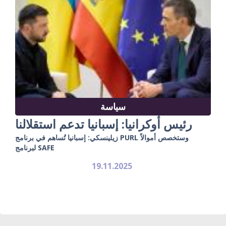
سياسة
رئيس أوكرانيا: إسبانيا تدعم استقلالنا
زيلينسكي: إسبانيا تُساهم في برنامج PURL وستخصص أموالاً
لبرنامج SAFE
19.11.2025