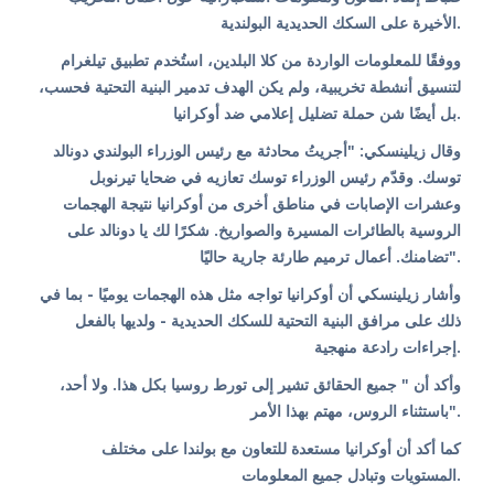
الأخيرة على السكك الحديدية البولندية.
ووفقًا للمعلومات الواردة من كلا البلدين، استُخدم تطبيق تيلغرام
لتنسيق أنشطة تخريبية، ولم يكن الهدف تدمير البنية التحتية فحسب،
بل أيضًا شن حملة تضليل إعلامي ضد أوكرانيا.
وقال زيلينسكي: "أجريتُ محادثة مع رئيس الوزراء البولندي دونالد
توسك. وقدّم رئيس الوزراء توسك تعازيه في ضحايا تيرنوبل
وعشرات الإصابات في مناطق أخرى من أوكرانيا نتيجة الهجمات
الروسية بالطائرات المسيرة والصواريخ. شكرًا لك يا دونالد على
تضامنك. أعمال ترميم طارئة جارية حاليًا".
وأشار زيلينسكي أن أوكرانيا تواجه مثل هذه الهجمات يوميًا - بما في
ذلك على مرافق البنية التحتية للسكك الحديدية - ولديها بالفعل
إجراءات رادعة منهجية.
وأكد أن " جميع الحقائق تشير إلى تورط روسيا بكل هذا. ولا أحد،
باستثناء الروس، مهتم بهذا الأمر".
كما أكد أن أوكرانيا مستعدة للتعاون مع بولندا على مختلف
المستويات وتبادل جميع المعلومات.