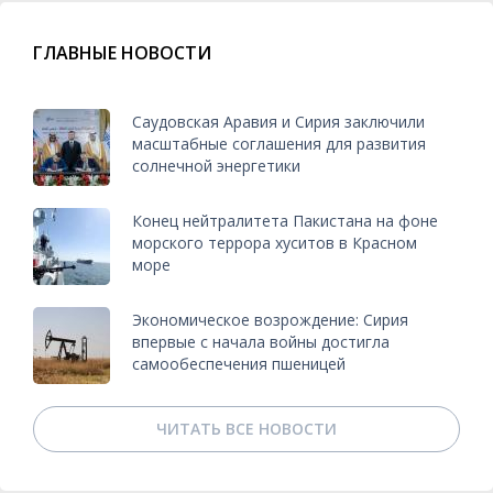
ГЛАВНЫЕ НОВОСТИ
Саудовская Аравия и Сирия заключили
масштабные соглашения для развития
солнечной энергетики
Конец нейтралитета Пакистана на фоне
морского террора хуситов в Красном
море
Экономическое возрождение: Сирия
впервые с начала войны достигла
самообеспечения пшеницей
ЧИТАТЬ ВСЕ НОВОСТИ