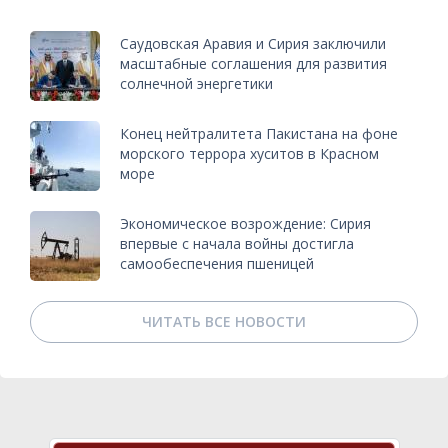
Саудовская Аравия и Сирия заключили
масштабные соглашения для развития
солнечной энергетики
Конец нейтралитета Пакистана на фоне
морского террора хуситов в Красном
море
Экономическое возрождение: Сирия
впервые с начала войны достигла
самообеспечения пшеницей
ЧИТАТЬ ВСЕ НОВОСТИ