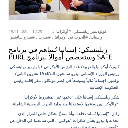
#فولوديمير زيلينسكي
,
#أوكرانيا
19.11.2025 - 12:29
وإسبانيا
,
#الحرب في أوكرانيا
,
#مدريد
,
#بيدرو سانشيز
زيلينسكي: إسبانيا تُساهم في برنامج
PURL وستخصص أموالاً لبرنامج SAFE
كييف/ أوكرانيا بالعربية/ عقد الرئيس الأوكراني فولوديمير زيلينسكي
ورئيس الوزراء الإسباني بيدرو سانشيز، الثلاثاء 19 تشرين الثاني/
نوفمبر، اجتماعاً ثنائياً وموسعاً في قصر مونكلوا، مقر إقامة رئيس
الحكومة الإسبانية.
شكر زيلينسكي إسبانيا على "دعمها غير المشروط لأوكرانيا
والأوكرانيين ودعمها لاستقلالنا منذ بداية الحرب الروسية الشاملة".
وقال: "إسبانيا تُساند دفاعنا. وأنا ممتنٌّ بشكل خاص للقرار الذي
اتخذته يا بيدرو بشأن طائرات "هوكس"، التي ساعدتنا في الدفاع عن
أنفسنا من الهجمات الروسية".