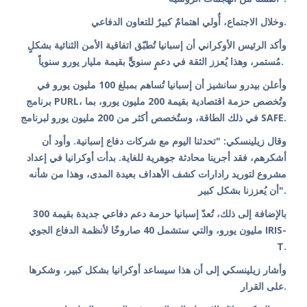
وخلال الاجتماع، أُولي اهتمامٌ كبيرٌ للتعاون الدفاعي.
وأكد الرئيس الأوكراني أن إسبانيا تُطبّق اتفاقية الأمن الثنائية بشكلٍ
مُستمر، وهذا يُعزز الثقة في دعمٍ سنويٍّ بقيمة مليار يورو سنوياً.
وأعلن بيدرو سانشيز أن إسبانيا تُساهم بمبلغ 100 مليون يورو في
برنامج PURL، وتُخصص حزمة اقتصادية بقيمة 200 مليون يورو، بما
في ذلك الطاقة، وستُخصص أكثر من 200 مليون يورو لبرنامج SAFE.
وقال زيلينسكي: "تحدثنا اليوم مع شركات دفاع إسبانية. وأود أن
أشكرهم، فقد أجرينا محادثة جوهرية للغاية. بدأت أوكرانيا في إعداد
مشروع لتوريد رادارات كشف الأهداف بعيدة المدى، وهذا من شأنه
أن يُعززنا بشكل كبير".
بالإضافة إلى ذلك، تُعدّ إسبانيا حزمة دعم دفاعي جديدة بقيمة 300
مليون يورو، والتي ستشمل 40 صاروخًا لأنظمة الدفاع الجوي IRIS-
T.
وأشار زيلينسكي إلى أن هذا سيساعد أوكرانيا بشكل كبير، وشكرها
على القرار.