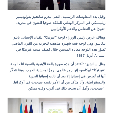
وقبل بدء المفاوضات الرسمية، التقى بيدرو سانشيز بفولوديمير
زيلينسكي في المركز الوطني للملكة صوفيا للفنون في مدريد،
تعبيرًا عن التضامن والدعم للأوكرانيين.
وهناك، عرض رئيس الوزراء لوحة "غيرنيكا" للفنان الإسباني بابلو
بيكاسو، وهي لوحة فنية شهيرة مناهضة للحرب من القرن الماضي.
تُصوّر هذه اللوحة معاناة المدنيين خلال قصف مدينة غيرنيكا في
نيسان/ أبريل 1937.
وقال سانشيز: "أعتقد أن هذه صورة بالغة الأهمية بالنسبة لنا - لوحة
"غيرنيكا" لبيكاسو، إنها رمز عالمي، رمزٌ لوحشية الحرب. وهنا نتذكّر
أنها لم تُعرض في إسبانيا إلا بعد أن نالت إسبانيا الحرية
والديمقراطية. وأنا متأكد من أن الأمر نفسه سيحدث في أوكرانيا.
سيحدث، وآمل أن يحدث ذلك في أقرب وقت ممكن".