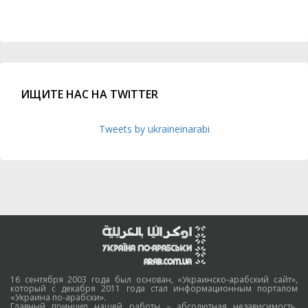
ИЩИТЕ НАС НА TWITTER
Tweets by ukraineinarabi
16 сентября 2003 года был основан, «Украинско-арабский сайт»,
который с декабря 2011 года стал информационным порталом
«Украина по-арабски».
Главный принцип нашей работы – абсолютная независимость,