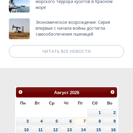
морского террора хуситов в Красном
море
Экономическое возрождение: Сирия
впервые с начала войны достигла
самообеспечения пшеницей
ЧИТАТЬ ВСЕ НОВОСТИ
Август
2026
Пн
Вт
Ср
Чт
Пт
Сб
Вс
1
2
3
4
5
6
7
8
9
10
11
12
13
14
15
16