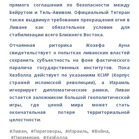
прямого соглашения по безопасности между
Бейрутом и Тель-Авивом. Официальный Тегеран
также выдвинул требование прекращения огня в
Ливане как обязательное условие для
стабилизации всего Ближнего Востока.
Отчаянная риторика Жозефа Ауна
свидетельствует о попытках ливанских властей
сохранить субъектность на фоне фактического
паралича государственных институтов. Пока
Хезболла действует по указаниям КСИР (Корпус
стражей исламской революции), а Израиль
игнорирует дипломатические рамки, Ливан
остается заложником большой геополитической
игры, где ценой мира может стать
окончательная потеря территориальной
целостности.
#Ливан
,
#Переговоры
,
#Израиль
,
#Война
,
#Перемирие
,
#Хезболла