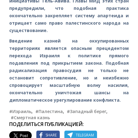
инициативы Тель-Авива. Главы МИД этих стран
предупредили, что подобная практика
окончательно закрепляет систему апартеида и
отрицает само право палестинского народа на
существование.
Введение казней на оккупированных
территориях является опасным прецедентом
перехода Израиля к политике прямого
подавления под прикрытием закона. Подобная
радикализация правосудия не только не
остановит сопротивление, но и неизбежно
спровоцирует масштабную волну насилия,
окончательно уничтожая шансы на
дипломатическое урегулирование конфликта.
#Израиль
,
#Палестина
,
#Западный берег
,
#Смертная казнь
ПОДЕЛИТЬСЯ ПУБЛИКАЦИЕЙ:
SHARE
TELEGRAM