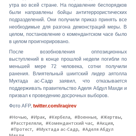
утра во всей стране. На подавление беспорядков
были направлены бойцы антитеррористических
подразделений. Они получили приказ принять все
необходимые для разгона демонстраций меры. В
целом, постановление о комендантском часе было
в целом проигнорировано.
После возобновления оппозиционных
выступлений в конце прошлой недели погибли по
меньшей мере 72 человека, сотни получили
ранения. Влиятельный шиитский лидер аятолла
Муктада ас-Садр заявил, что отказывается
поддерживать правительство Аделя Абдул Махди и
призвал к проведению досрочных выборов.
Фото AFP,
twitter.com/iraqirev
#Ночью
,
#Ирак
,
#Кербела
,
#Военные
,
#Жертвы
,
#Расстреляли
,
#Комендантский час
,
#Акция
,
#Протест
,
#Муктада ас-Садр
,
#Аделя Абдул
Махди