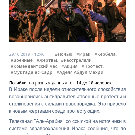
29.10.2019 - 12:46
#Ночью
,
#Ирак
,
#Кербела
,
#Военные
,
#Жертвы
,
#Расстреляли
,
#Комендантский час
,
#Акция
,
#Протест
,
#Муктада ас-Садр
,
#Аделя Абдул Махди
Погибли, по разным данным, от 14 до 18 человек
В Ираке после недели относительного спокойствия
возобновились антиправительственные протесты и
столкновения с силами правопорядка. Это привело
к новым жертвами среди протестующих.
Телеканал "Аль-Арабия" со ссылкой на источники в
системе здравоохранения Ирака сообщил, что по