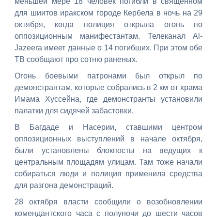
меньшей мере 18 человек погибли в священном
для шиитов иракском городе Кербела в ночь на 29
октября, когда полиция открыла огонь по
оппозиционным манифестантам. Телеканал Al-
Jazeera имеет данные о 14 погибших. При этом обе
ТВ сообщают про сотню раненых.
Огонь боевыми патронами был открыл по
демонстрантам, которые собрались в 2 км от храма
Имама Хуссейна, где демонстранты установили
палатки для сидячей забастовки.
В Багдаде и Насерии, ставшими центром
оппозиционных выступлений в начале октября,
были установлены блокпосты на ведущих к
центральным площадям улицам. Там тоже начали
собираться люди и полиция применила средства
для разгона демонстраций.
28 октября власти сообщили о возобновлении
комендантского часа с полуночи до шести часов