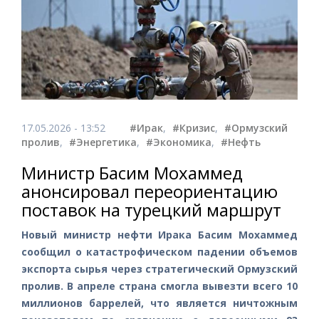
17.05.2026 - 13:52
#Ирак
,
#Кризис
,
#Ормузский
пролив
,
#Энергетика
,
#Экономика
,
#Нефть
Министр Басим Мохаммед
анонсировал переориентацию
поставок на турецкий маршрут
Новый министр нефти Ирака Басим Мохаммед
сообщил о катастрофическом падении объемов
экспорта сырья через стратегический Ормузский
пролив. В апреле страна смогла вывезти всего 10
миллионов баррелей, что является ничтожным