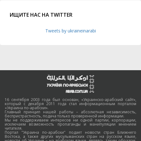
ИЩИТЕ НАС НА TWITTER
Tweets by ukraineinarabi
16 сентября 2003 года был основан, «Украинско-арабский сайт»,
который с декабря 2011 года стал информационным порталом
«Украина по-арабски».
Главный принцип нашей работы – абсолютная независимость,
беспристрастность, подача только проверенной информации.
Мы не поддерживаем интересов ни одной партии, корпорации,
исключаем возможность пропаганды и манипуляции мнением
читателя.
Портал "Украина по-арабски" подает новости стран Ближнего
Востока, а также других мусульманских стран на русском языке,
новости об Украине – на арабском языке, являясь, таким образом,