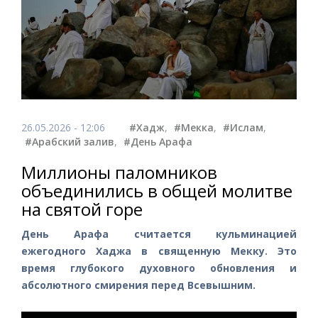
26.05.2026 - 12:06
#Хадж
,
#Мекка
,
#Ислам
,
#Арабский залив
,
#День Арафа
Миллионы паломников
объединились в общей молитве
на святой горе
День Арафа считается кульминацией
ежегодного Хаджа в священную Мекку. Это
время глубокого духовного обновления и
абсолютного смирения перед Всевышним.