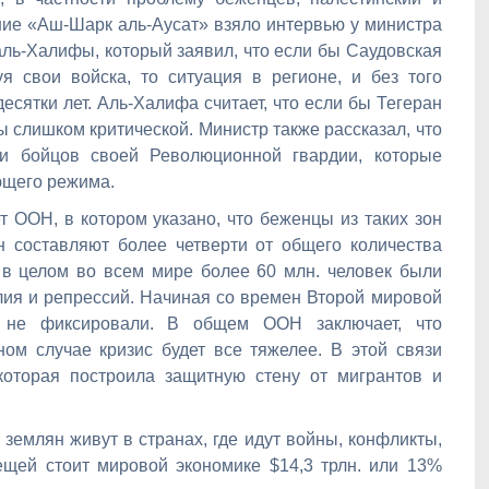
ние «Аш-Шарк аль-Аусат» взяло интервью у министра
ль-Халифы, который заявил, что если бы Саудовская
 свои войска, то ситуация в регионе, и без того
есятки лет. Аль-Халифа считает, что если бы Тегеран
ы слишком критической. Министр также рассказал, что
и бойцов своей Революционной гвардии, которые
ющего режима.
 ООН, в котором указано, что беженцы из таких зон
 составляют более четверти от общего количества
о в целом во всем мире более 60 млн. человек были
лия и репрессий. Начиная со времен Второй мировой
 не фиксировали. В общем ООН заключает, что
ом случае кризис будет все тяжелее. В этой связи
которая построила защитную стену от мигрантов и
 землян живут в странах, где идут войны, конфликты,
ещей стоит мировой экономике $14,3 трлн. или 13%