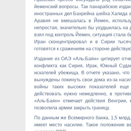
йеменский вопросы. Так панарабское изда
иностранных дел Бахрейна шейха Халида а
Аравия не вмешалась в Йемен, используя
непростая, значительно бы ухудшилась на д
взял под контроль Йемен, ситуация стала б
Иран сконцентрировал и в Сирии тысяч
готовятся к сражениям на стороне действу
Издание из ОАЭ «Аль-Баян» цитирует отчет
конфликта как Сирия, Ирак, Южный Судан
искателей убежища. В отчете указано, чт
вынуждены покинуть свои дома из-за наси
войны таких высоких показателей еще
действовать нужно немедленно, в противн
«Аль-Баян» отмечает действия Венгрии, 
позволила армии закрыть границу.
По данным же Всемирного банка, 1,5 млрд.
имеет место насилие. Такое положение в