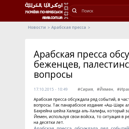
Новости
Арабская пресса
Арабская пресса обс
беженцев, палестин
вопросы
17.10.2015 - 10:49
#Сирия
,
#Йемен
,
#Ира
Арабская пресса обсуждала ряд событий, в час
вопросы. Так панарабское издание «Аш-Шарк а
Бахрейна шейха Халида аль-Халифы, который за
Йемен, используя свои войска, то ситуация в р
на десятки лет.
Арабская пресса обсуждала ряд событий