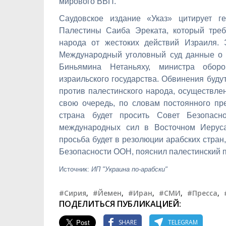
мирового ВВП.
Саудовское издание «Указ» цитирует г
Палестины Саиба Эреката, который треб
народа от жестоких действий Израиля.
Международный уголовный суд данные о 
Биньямина Нетаньяху, министра обо
израильского государства. Обвинения буду
против палестинского народа, осуществле
свою очередь, по словам постоянного п
страна будет просить Совет Безопасн
международных сил в Восточном Иеруса
просьба будет в резолюции арабских стран
Безопасности ООН, пояснил палестинский п
Источник:
ИП "Украина по-арабски"
#Сирия
,
#Йемен
,
#Иран
,
#СМИ
,
#Пресса
,
ПОДЕЛИТЬСЯ ПУБЛИКАЦИЕЙ:
SHARE
TELEGRAM