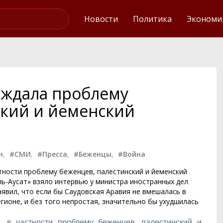
Интервью
Новости
Политика
Экономи
уждала проблему
ский и йеменский
н
,
#СМИ
,
#Пресса
,
#Беженцы
,
#Война
тности проблему беженцев, палестинский и йеменский
ль-Аусат» взяло интервью у министра иностранных дел
явил, что если бы Саудовская Аравия не вмешалась в
егионе, и без того непростая, значительно бы ухудшилась
, в частности проблему беженцев, палестинский и