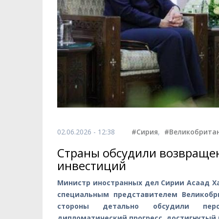
02.06.2026 - 12:38
#Сирия
,
#Великобрита
Страны обсудили возвраще
инвестиций
Министр иностранных дел Сирии Асаад Х
специальным представителем Великобр
стороны детально обсудили перс
дипломатический прогресс, достигнутый п