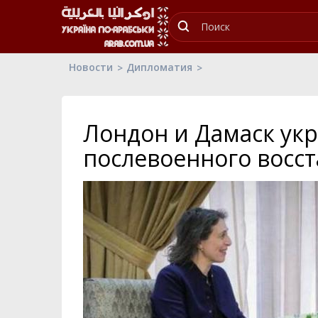
Новости
Дипломатия
Лондон и Дамаск ук
послевоенного восс