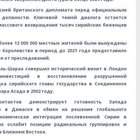
ссией британского дипломата перед официальным
должности. Ключевой темой диалога остается
массового возвращения тысяч сирийских беженцев
 более 12 000 000 местных жителей были вынуждены
 Королевство в период до 2021 года предоставило
я от преследований.
Аль-Шараа совершил исторический визит в Лондон
нвестиций в восстановление разрушенной
дка сирийского главы государства в Соединенное
ра Асада в 2002 году.
контактов демонстрирует готовность Запада
во в Дамаске в обмен на решение глобального
ономическая интеграция послевоенной Сирии в
о ослабит позиции радикальных группировок и
а Ближнем Востоке.