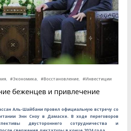
ния
,
#Экономика
,
#Восстановление
,
#Инвестиции
ние беженцев и привлечение
ассан Аль-Шайбани провел официальную встречу со
итании Энн Сноу в Дамаске. В ходе переговоров
пективы двустороннего сотрудничества и
осле свержения диктатуры в конце 2024 года.