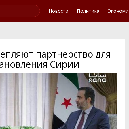
Интервью
Новости
Политика
Экономи
репляют партнерство для
тановления Сирии