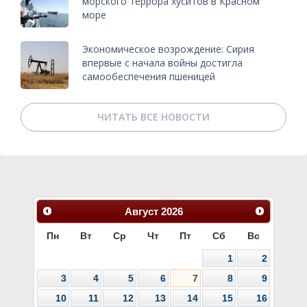
морского террора хуситов в Красном
море
Экономическое возрождение: Сирия
впервые с начала войны достигла
самообеспечения пшеницей
ЧИТАТЬ ВСЕ НОВОСТИ
Август
2026
Пн
Вт
Ср
Чт
Пт
Сб
Вс
1
2
3
4
5
6
7
8
9
10
11
12
13
14
15
16