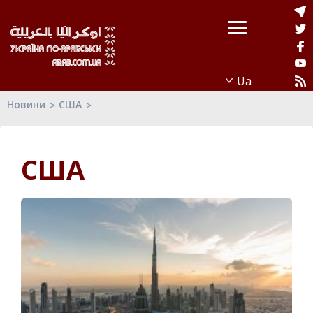
Новини
США
США