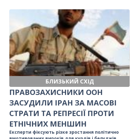
БЛИЗЬКИЙ СХІД
ПРАВОЗАХИСНИКИ ООН
ЗАСУДИЛИ ІРАН ЗА МАСОВІ
СТРАТИ ТА РЕПРЕСІЇ ПРОТИ
ЕТНІЧНИХ МЕНШИН
Експерти фіксують різке зростання політично
вмотивованих вироків для курдів і белуджів