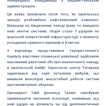
попередньої координації з вашингтонською
адміністрацією.
Ця заява пролунала після того, як ізраїльська
авіація розбомбила нафтохімічний комплекс
Махшахр на південному заході Ірану та знищила
нові зенітні системи. Подія стала 1 ударом по
іранській енергетичній інфраструктурі з моменту
укладення крихкого перемир'я 8 квітня.
У відповідь представники терористичного
Корпусу вартових ісламської революції здійснили
масований ракетний обстріл аналогічного заводу
в ізраїльській Хайфі. Одночасно центр Тегерана
здригнувся від серії потужних вибухів, що
виникли внаслідок масштабної роботи систем
протиповітряної оборони.
Президент США Дональд Трамп спробував
применшити значення ескалації, заявивши, що
нові удари не вплинуть на хід дипломатичних