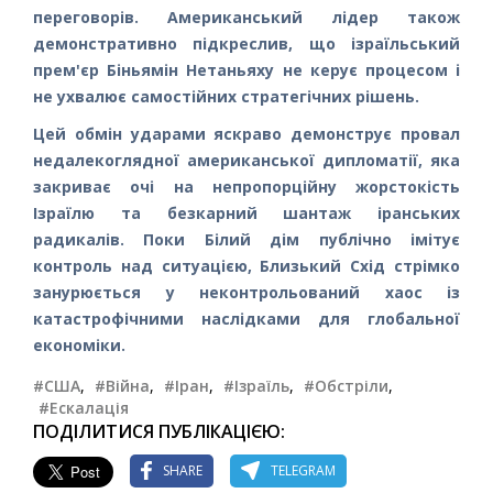
переговорів. Американський лідер також
демонстративно підкреслив, що ізраїльський
прем'єр Біньямін Нетаньяху не керує процесом і
не ухвалює самостійних стратегічних рішень.
Цей обмін ударами яскраво демонструє провал
недалекоглядної американської дипломатії, яка
закриває очі на непропорційну жорстокість
Ізраїлю та безкарний шантаж іранських
радикалів. Поки Білий дім публічно імітує
контроль над ситуацією, Близький Схід стрімко
занурюється у неконтрольований хаос із
катастрофічними наслідками для глобальної
економіки.
#США
,
#Війна
,
#Іран
,
#Ізраїль
,
#Обстріли
,
#Ескалація
ПОДІЛИТИСЯ ПУБЛІКАЦІЄЮ:
SHARE
TELEGRAM