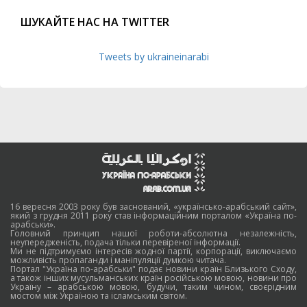
ШУКАЙТЕ НАС НА TWITTER
Tweets by ukraineinarabi
16 вересня 2003 року був заснований, «українсько-арабський сайт»,
який з грудня 2011 року став інформаційним порталом «Україна по-
арабськи».
Головний принцип нашої роботи-абсолютна незалежність,
неупередженість, подача тільки перевіреної інформації.
Ми не підтримуємо інтересів жодної партії, корпорації, виключаємо
можливість пропаганди і маніпуляції думкою читача.
Портал "Україна по-арабськи" подає новини країн Близького Сходу,
а також інших мусульманських країн російською мовою, новини про
Україну – арабською мовою, будучи, таким чином, своєрідним
мостом між Україною та ісламським світом.