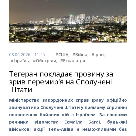
08.06.2026 - 11:45
#США
,
#Війна
,
#Іран
,
#Ізраїль
,
#Обстріли
,
#Ескалація
Тегеран покладає провину за
зрив перемир'я на Сполучені
Штати
Міністерство закордонних справ Ірану офіційно
звинуватило Сполучені Штати у прямому сприянні
поновленню бойових дій з Ізраїлем. За словами
речника відомства Есмаїла Багаї, будь-які
військові акції Тель-Авіва є неможливими без