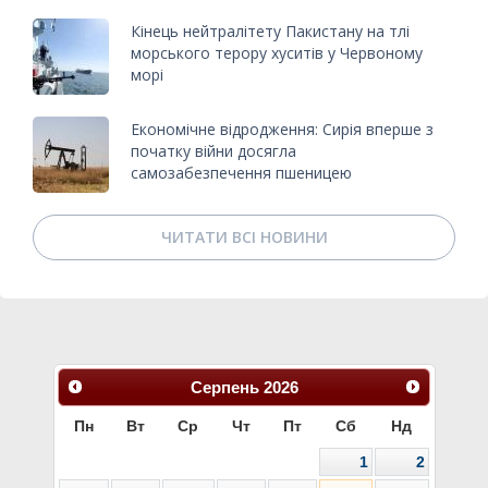
Кінець нейтралітету Пакистану на тлі
морського терору хуситів у Червоному
морі
Економічне відродження: Сирія вперше з
початку війни досягла
самозабезпечення пшеницею
ЧИТАТИ ВСІ НОВИНИ
Серпень
2026
Пн
Вт
Ср
Чт
Пт
Сб
Нд
1
2