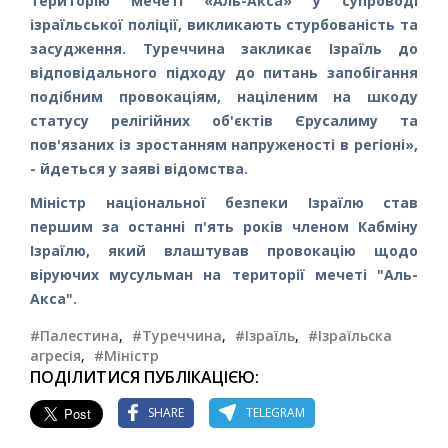
територію мечеті «Аль-Акса» у супроводі
ізраїльської поліції, викликають стурбованість та
засудження. Туреччина закликає Ізраїль до
відповідального підходу до питань запобігання
подібним провокаціям, націленим на шкоду
статусу релігійних об'єктів Єрусалиму та
пов'язаних із зростанням напруженості в регіоні»,
- йдеться у заяві відомства.
Міністр національної безпеки Ізраїлю став
першим за останні п'ять років членом Кабміну
Ізраїлю, який влаштував провокацію щодо
віруючих мусульман на території мечеті "Аль-
Акса".
#Палестина
,
#Туреччина
,
#Ізраїль
,
#Ізраїльска
агресія
,
#Міністр
ПОДІЛИТИСЯ ПУБЛІКАЦІЄЮ:
SHARE
TELEGRAM