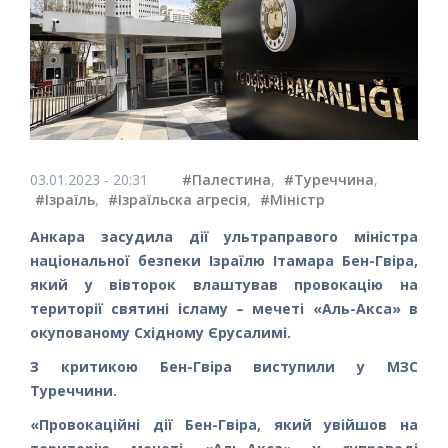
03.01.2023 - 20:31
#Палестина
,
#Туреччина
,
#Ізраїль
,
#Ізраїльска агресія
,
#Міністр
Анкара засудила дії ультраправого міністра
національної безпеки Ізраїлю Ітамара Бен-Гвіра,
який у вівторок влаштував провокацію на
території святині ісламу – мечеті «Аль-Акса» в
окупованому Східному Єрусалимі.
З критикою Бен-Гвіра виступили у МЗС
Туреччини.
«Провокаційні дії Бен-Гвіра, який увійшов на