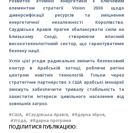
Розвиток атомної енергетики є ключовим
елементом стратегії Vision 2030 щодо
диверсифікації ресурсів та зміцнення
енергетичної незалежності Королівства.
Саудівська Аравія прагне збалансувати сили на
Близькому Сході, створюючи власний
високотехнологічний сектор, що гарантуватиме
безпеку нації.
Успіх цієї угоди радикально змінить безпековий
контур в Арабській затоці, роблячи регіон
центром новітніх технологій. Тільки через
стратегічне партнерство з США арабські монархії
зможуть забезпечити тривалу стабільність та
захистити інтереси цивільного населення від
зовнішніх загроз.
#США
,
#Саудівська Аравія
,
#Ядерна зброя
,
#Угода
,
#Ядерна програма
ПОДІЛИТИСЯ ПУБЛІКАЦІЄЮ: