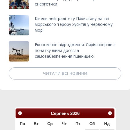
енергетики
Кінець нейтралітету Пакистану на тлі
морського терору хуситів у Червоному
морі
Економічне відродження: Сирія вперше з
початку війни досягла
самозабезпечення пшеницею
ЧИТАТИ ВСІ НОВИНИ
Серпень
2026
Пн
Вт
Ср
Чт
Пт
Сб
Нд