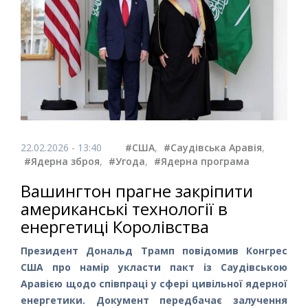
22.02.2026 - 13:40
#США
,
#Саудівська Аравія
,
#Ядерна зброя
,
#Угода
,
#Ядерна програма
Вашингтон прагне закріпити
американські технології в
енергетиці Королівства
Президент Дональд Трамп повідомив Конгрес
США про намір укласти пакт із Саудівською
Аравією щодо співпраці у сфері цивільної ядерної
енергетики. Документ передбачає залучення