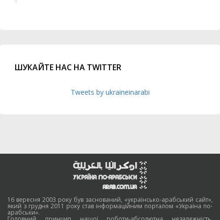
ШУКАЙТЕ НАС НА TWITTER
Tweets by ukraineinarabi
16 вересня 2003 року був заснований, «українсько-арабський сайт»,
який з грудня 2011 року став інформаційним порталом «Україна по-
арабськи».
Головний принцип нашої роботи-абсолютна незалежність,