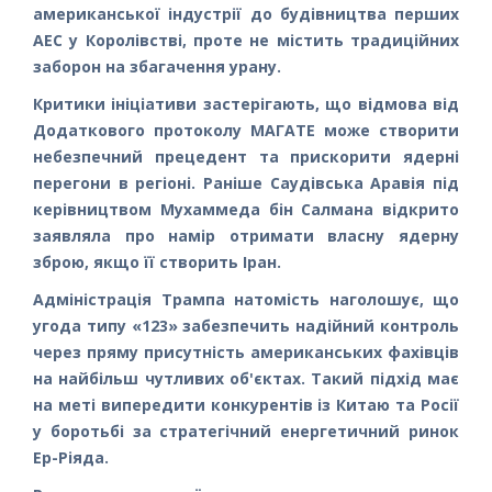
американської індустрії до будівництва перших
АЕС у Королівстві, проте не містить традиційних
заборон на збагачення урану.
Критики ініціативи застерігають, що відмова від
Додаткового протоколу МАГАТЕ може створити
небезпечний прецедент та прискорити ядерні
перегони в регіоні. Раніше Саудівська Аравія під
керівництвом Мухаммеда бін Салмана відкрито
заявляла про намір отримати власну ядерну
зброю, якщо її створить Іран.
Адміністрація Трампа натомість наголошує, що
угода типу «123» забезпечить надійний контроль
через пряму присутність американських фахівців
на найбільш чутливих об'єктах. Такий підхід має
на меті випередити конкурентів із Китаю та Росії
у боротьбі за стратегічний енергетичний ринок
Ер-Ріяда.