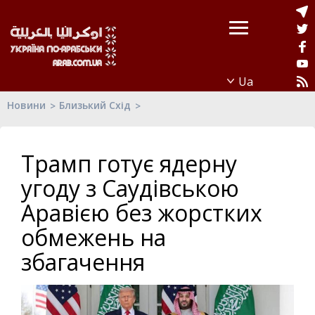
Новини
Близький Схід
Трамп готує ядерну
угоду з Саудівською
Аравією без жорстких
обмежень на
збагачення