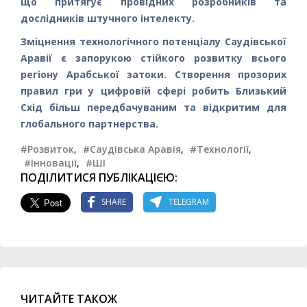
що притягує провідних розробників та
дослідників штучного інтелекту.
Зміцнення технологічного потенціалу Саудівської
Аравії є запорукою стійкого розвитку всього
регіону Арабської затоки. Створення прозорих
правил гри у цифровій сфері робить Близький
Схід більш передбачуваним та відкритим для
глобального партнерства.
#Розвиток
,
#Саудівська Аравія
,
#Технології
,
#Інновації
,
#ШІ
ПОДІЛИТИСЯ ПУБЛІКАЦІЄЮ:
SHARE
TELEGRAM
ЧИТАЙТЕ ТАКОЖ