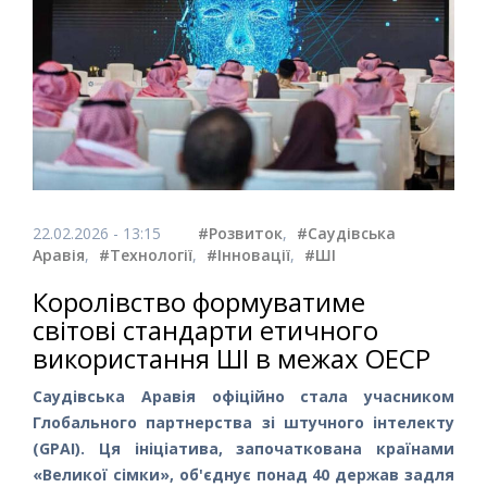
22.02.2026 - 13:15
#Розвиток
,
#Саудівська
Аравія
,
#Технології
,
#Інновації
,
#ШІ
Королівство формуватиме
світові стандарти етичного
використання ШІ в межах ОЕСР
Саудівська Аравія офіційно стала учасником
Глобального партнерства зі штучного інтелекту
(GPAI). Ця ініціатива, започаткована країнами
«Великої сімки», об'єднує понад 40 держав задля