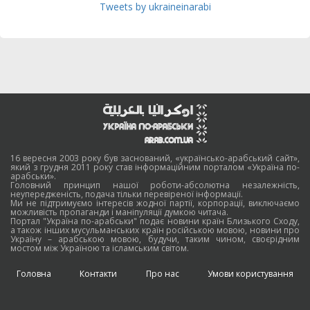
Tweets by ukraineinarabi
16 вересня 2003 року був заснований, «українсько-арабський сайт»,
який з грудня 2011 року став інформаційним порталом «Україна по-
арабськи».
Головний принцип нашої роботи-абсолютна незалежність,
неупередженість, подача тільки перевіреної інформації.
Ми не підтримуємо інтересів жодної партії, корпорації, виключаємо
можливість пропаганди і маніпуляції думкою читача.
Портал "Україна по-арабськи" подає новини країн Близького Сходу,
а також інших мусульманських країн російською мовою, новини про
Україну – арабською мовою, будучи, таким чином, своєрідним
мостом між Україною та ісламським світом.
Головна
Контакти
Про нас
Умови користування