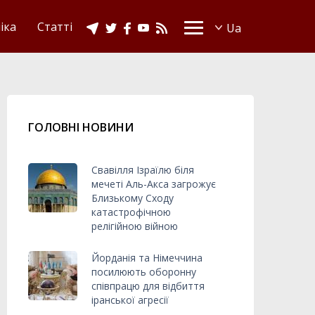
іка
Статті
ГОЛОВНІ НОВИНИ
Свавілля Ізраїлю біля
мечеті Аль-Акса загрожує
Близькому Сходу
катастрофічною
релігійною війною
Йорданія та Німеччина
посилюють оборонну
співпрацю для відбиття
іранської агресії