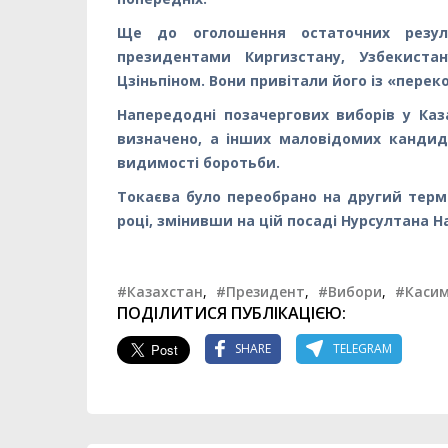
Ще до оголошення остаточних резуль
президентами Киргизстану, Узбекист
Цзіньпіном. Вони привітали його із «пере
Напередодні позачергових виборів у Каз
визначено, а інших маловідомих кандида
видимості боротьби.
Токаєва було переобрано на другий термі
році, змінивши на цій посаді Нурсултана На
#Казахстан
,
#Президент
,
#Вибори
,
#Каси
ПОДІЛИТИСЯ ПУБЛІКАЦІЄЮ:
SHARE
TELEGRAM