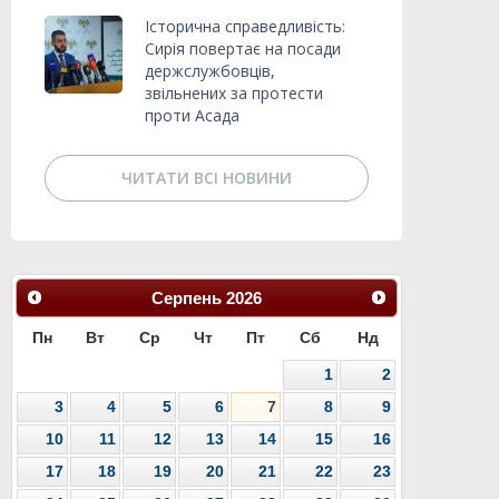
Історична справедливість:
Сирія повертає на посади
держслужбовців,
звільнених за протести
проти Асада
ЧИТАТИ ВСІ НОВИНИ
Серпень
2026
Пн
Вт
Ср
Чт
Пт
Сб
Нд
1
2
3
4
5
6
7
8
9
10
11
12
13
14
15
16
17
18
19
20
21
22
23