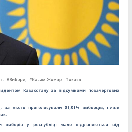
нт
,
#Вибори
,
#Касим-Жомарт Токаєв
идентом Казахстану за підсумками позачергових
, за нього проголосували 81,31% виборців, пише
ик.
и виборів у республіці мало відрізняються від