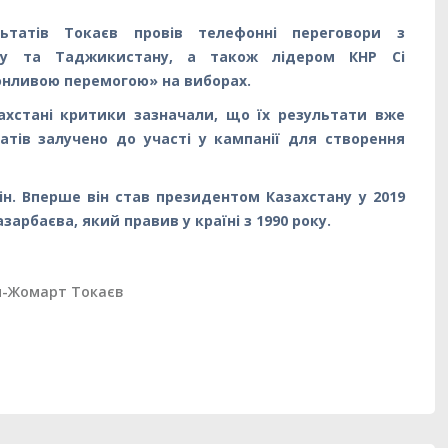
татів Токаєв провів телефонні переговори з
ану та Таджикистану, а також лідером КНР Сі
конливою перемогою» на виборах.
ахстані критики зазначали, що їх результати вже
тів залучено до участі у кампанії для створення
н. Вперше він став президентом Казахстану у 2019
зарбаєва, який правив у країні з 1990 року.
м-Жомарт Токаєв