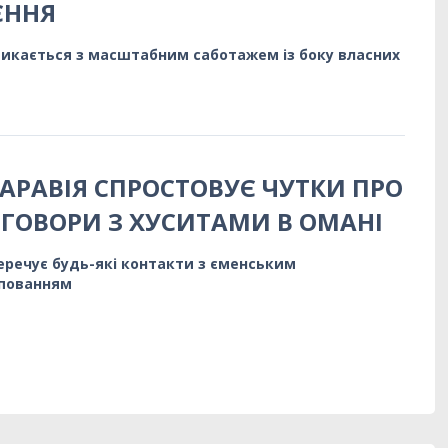
ЄННЯ
стикається з масштабним саботажем із боку власних
 АРАВІЯ СПРОСТОВУЄ ЧУТКИ ПРО
ЕГОВОРИ З ХУСИТАМИ В ОМАНІ
перечує будь-які контакти з єменським
упованням