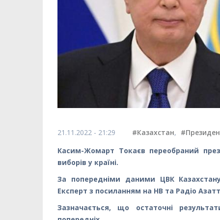
21.11.2022 - 21:29
#Казахстан
,
#Президе
Касим-Жомарт Токаєв переобраний през
виборів у країні.
За попередніми даними ЦВК Казахстану
Експерт з посиланням на НВ та Радіо Азатт
Зазначається, що остаточні результат
попередніх.