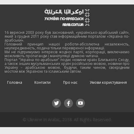
16 вересня 2003 року був заснований, «українсько-арабський сайт»,
який з грудня 2011 року став інформаційним порталом «Україна по-
арабськи».
Головний принцип нашої роботи-абсолютна незалежність,
неупередженість, подача тільки перевіреної інформації.
Ми не підтримуємо інтересів жодної партії, корпорації, виключаємо
можливість пропаганди і маніпуляції думкою читача.
Портал "Україна по-арабськи" подає новини країн Близького Сходу,
а також інших мусульманських країн російською мовою, новини про
Україну – арабською мовою, будучи, таким чином, своєрідним
мостом між Україною та ісламським світом.
Головна
Контакти
Про нас
Умови користування
© Ukraine in Arabic, 2018. All Rights Reserved.