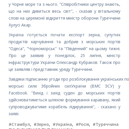
у Чорне море та з нього. "Співробітники центру знають,
що на них дивиться весь світ", - сказав у вітальному
слові на церемонії відкриття міністр оборони Туреччини
Хулусі Акар.
Україна готується почати експорт зерна, супутніх
продуктів харчування та добрив з морських портів
"Одеса", "Чорноморськ" та "Південний" на цьому тижні.
Про це заявив у понеділок, 25 липня, міністр
інфраструктури України Олександр Кубраков. Також про
це заявляв і представник уряду Туреччини.
Завдяки підписанню угоди про розблокування українських по
морські сили Збройних силУкраїни (ВМС ЗСУ) у
Facebook. "Вихід і захід суден до морських портів
здійснюватиметься шляхом формування каравану, який
супроводжуватиме корабель лідирування", - сказано у
заяві.
#Стамбул
,
#Зерно
,
#Україна
,
#Росія
,
#Туреччина