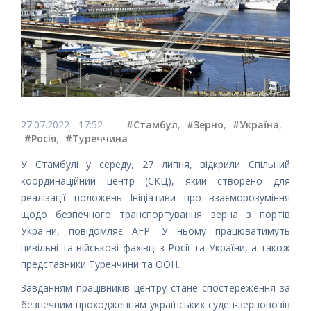
27.07.2022 - 17:52
#Стамбул
,
#Зерно
,
#Україна
,
#Росія
,
#Туреччина
У Стамбулі у середу, 27 липня, відкрили Спільний
координаційний центр (СКЦ), який створено для
реалізації положень Ініціативи про взаєморозуміння
щодо безпечного транспортування зерна з портів
України, повідомляє AFP. У ньому працюватимуть
цивільні та військові фахівці з Росії та України, а також
представники Туреччини та ООН.
Завданням працівників центру стане спостереження за
безпечним проходженням українських суден-зерновозів