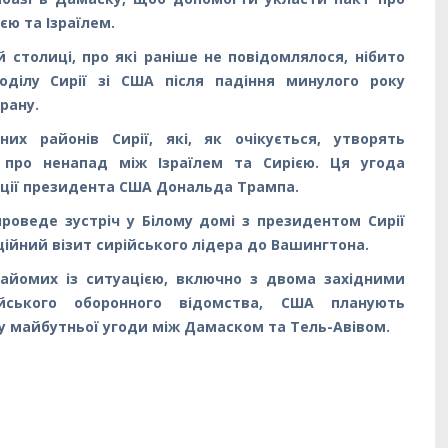
єю та Ізраїлем.
 столиці, про які раніше не повідомлялося, нібито
оділу Сирії зі США після падіння минулого року
рану.
их районів Сирії, які, як очікується, утворять
 про ненапад між Ізраїлем та Сирією. Ця угода
ації президента США Дональда Трампа.
роведе зустріч у Білому домі з президентом Сирії
ійний візит сирійського лідера до Вашингтона.
найомих із ситуацією, включно з двома західними
йського оборонного відомства, США планують
у майбутньої угоди між Дамаском та Тель-Авівом.