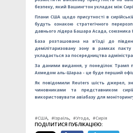
безпеку, який Вашингтон укладає між Сирі
Плани США щодо присутності в сирійській
будуть ознакою стратегічного перерозп
давнього лідера Башара Асада, союзника І
База розташована на в'їзді до південн
демілітаризовану зону в рамках пакту
укладається за посередництва адміністр
За даними видання, у понеділок Трамп п
Ахмедом аль-Шараа - це буде перший офіц
Як повідомили Reuters шість джерел, з
чиновниками та представником сирі
використовувати авіабазу для моніторинг
#США
,
#Ізраїль
,
#Угода
,
#Сирія
ПОДІЛИТИСЯ ПУБЛІКАЦІЄЮ: