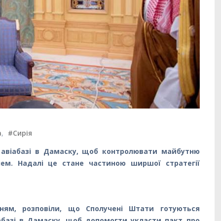
а
,
#Сирія
 авіабазі в Дамаску, щоб контролювати майбутню
лем. Надалі це стане частиною ширшої стратегії
ям, розповіли, що Сполучені Штати готуються
іабазі в Дамаску, щоб допомогти укласти пакт про