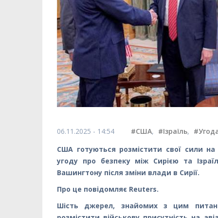
06.11.2025 - 14:54
#США
,
#Ізраїль
,
#Угод
США готуються розмістити свої сили на
угоду про безпеку між Сирією та Ізраї
Вашингтону після зміни влади в Сирії.
Про це повідомляє Reuters.
Шість джерел, знайомих з цим питанн
розмістити військову присутність на ав