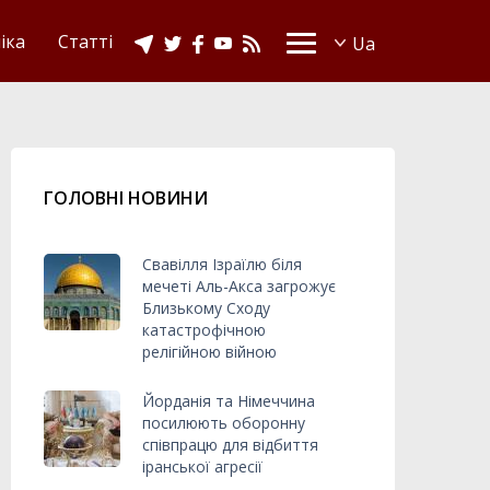
іка
Статті
ГОЛОВНІ НОВИНИ
Свавілля Ізраїлю біля
мечеті Аль-Акса загрожує
Близькому Сходу
катастрофічною
релігійною війною
Йорданія та Німеччина
посилюють оборонну
співпрацю для відбиття
іранської агресії