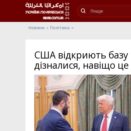
Новини
Політика
США відкриють базу в
дізналися, навіщо ц