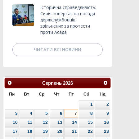
Історична справедливість:
Сирія повертає на посади
держслужбовців,
звільнених за протести
проти Асада
ЧИТАТИ ВСІ НОВИНИ
Серпень
2026
Пн
Вт
Ср
Чт
Пт
Сб
Нд
1
2
3
4
5
6
7
8
9
10
11
12
13
14
15
16
17
18
19
20
21
22
23