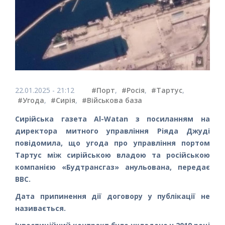
22.01.2025 - 21:12
#Порт
,
#Росія
,
#Тартус
,
#Угода
,
#Сирія
,
#Військова база
Сирійська газета Al-Watan з посиланням на
директора митного управління Ріяда Джуді
повідомила, що угода про управління портом
Тартус між сирійською владою та російською
компанією «Будтрансгаз» анульована, передає
ВВС.
Дата припинення дії договору у публікації не
називається.