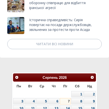
оборонну співпрацю для відбиття
іранської агресії
Історична справедливість: Сирія
повертає на посади держслужбовців,
звільнених за протести проти Асада
ЧИТАТИ ВСІ НОВИНИ
Серпень
2026
Пн
Вт
Ср
Чт
Пт
Сб
Нд
1
2
3
4
5
6
7
8
9
10
11
12
13
14
15
16