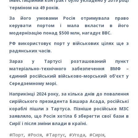
Інвестиційний контракт було укладено у 2019 році
терміном на 49 років.
За його умовами Росія отримувала право
керувати портом і мала вкласти в його
модернізацію понад $500 млн, нагадує ВВС.
РФ використовує порт у військових цілях ще з
радянських часів.
Зараз у Тартусі розташований пункт
матеріально-технічного забезпечення ВМФ –
єдиний російський військово-морський об'єкт у
Середземному морі.
Наприкінці 2024 року, за кілька днів до повалення
сирійського президента Башара Асада, російські
кораблі пішли з Тартуса. Пізніше російське МЗС
заявляло, що Росія хотіла б зберегти свої бази в
Сирії і після зміни влади в країні.
#Порт
,
#Росія
,
#Тартус
,
#Угода
,
#Сирія
,