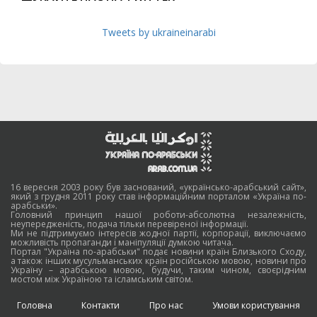
Tweets by ukraineinarabi
16 вересня 2003 року був заснований, «українсько-арабський сайт»,
який з грудня 2011 року став інформаційним порталом «Україна по-
арабськи».
Головний принцип нашої роботи-абсолютна незалежність,
неупередженість, подача тільки перевіреної інформації.
Ми не підтримуємо інтересів жодної партії, корпорації, виключаємо
можливість пропаганди і маніпуляції думкою читача.
Портал "Україна по-арабськи" подає новини країн Близького Сходу,
а також інших мусульманських країн російською мовою, новини про
Україну – арабською мовою, будучи, таким чином, своєрідним
мостом між Україною та ісламським світом.
Головна
Контакти
Про нас
Умови користування