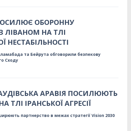
ПОСИЛЮЄ ОБОРОННУ
З ЛІВАНОМ НА ТЛІ
ОЇ НЕСТАБІЛЬНОСТІ
сламабада та Бейрута обговорили безпекову
го Сходу
САУДІВСЬКА АРАВІЯ ПОСИЛЮЮТЬ
А ТЛІ ІРАНСЬКОЇ АГРЕСІЇ
ширюють партнерство в межах стратегії Vision 2030