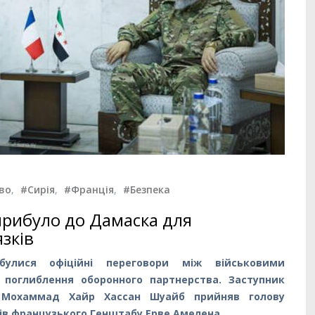
во
,
#Сирія
,
#Франція
,
#Безпека
рибуло до Дамаска для
зків
булися офіційні переговори між військовими
 поглиблення оборонного партнерства. Заступник
р Мохаммад Хайр Хассан Шуайб прийняв голову
ків французького Генштабу Ерве Амелена.