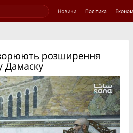
Українські новини
Новини
Політика
Економ
говорюють розширення
 у Дамаску