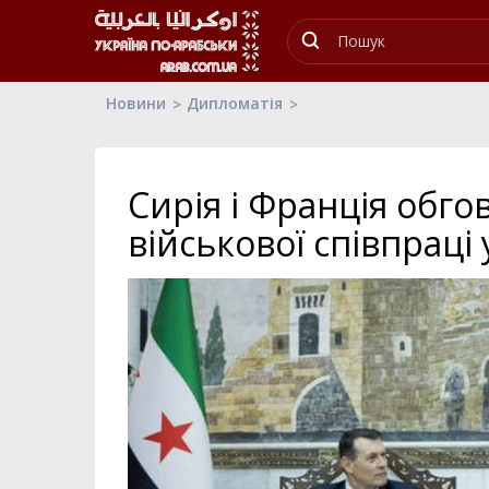
Новини
Дипломатія
Сирія і Франція об
військової співпраці