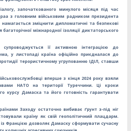
алогу, започаткованого минулого місяця під час
Шараа з головним військовим радником президента
о намагається зміцнити дипломатичні та безпекові
 багаторічної міжнародної ізоляції диктаторського
 супроводжується її активною інтеграцією до
ема, у листопаді країна офіційно приєдналася до
 протидії терористичному угрупованню ІДІЛ, ставши
військовослужбовці вперше з кінця 2024 року взяли
авами НАТО на території Туреччини. Ці кроки
го курсу Дамаска та його готовність гарантувати
раїнами Заходу остаточно вибиває ґрунт з-під ніг
товували країну як свій геополітичний плацдарм.
в із Францією дозволяє Дамаску сформувати сучасну
ту колишніх агресивних союзників.