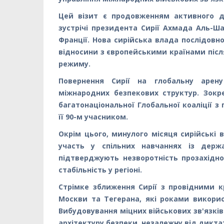
Цей візит є продовженням активного ді
зустрічі президента Сирії Ахмада Аль-
Франції. Нова сирійська влада послідовн
відносини з європейськими країнами після
режиму.
Повернення Сирії на глобальну арену
міжнародних безпекових структур. Зокр
багатонаціональної Глобальної коаліції з
її 90-м учасником.
Окрім цього, минулого місяця сирійські 
участь у спільних навчаннях із держ
підтверджують незворотність прозахідно
стабільність у регіоні.
Стрімке зближення Сирії з провідними к
Москви та Тегерана, які роками викорис
Вибудовування міцних військових зв'язкі
архітектуру безпеки, незалежну від дикта