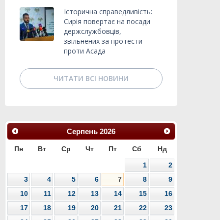
Історична справедливість:
Сирія повертає на посади
держслужбовців,
звільнених за протести
проти Асада
ЧИТАТИ ВСІ НОВИНИ
Серпень
2026
Пн
Вт
Ср
Чт
Пт
Сб
Нд
1
2
3
4
5
6
7
8
9
10
11
12
13
14
15
16
17
18
19
20
21
22
23