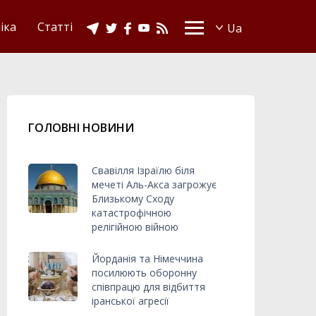
іка
Статті
ГОЛОВНІ НОВИНИ
Свавілля Ізраїлю біля
мечеті Аль-Акса загрожує
Близькому Сходу
катастрофічною
релігійною війною
Йорданія та Німеччина
посилюють оборонну
співпрацю для відбиття
іранської агресії