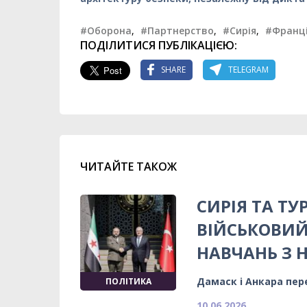
#Оборона
,
#Партнерство
,
#Сирія
,
#Франц
ПОДІЛИТИСЯ ПУБЛІКАЦІЄЮ:
SHARE
TELEGRAM
ЧИТАЙТЕ ТАКОЖ
СИРІЯ ТА Т
ВІЙСЬКОВИЙ
НАВЧАНЬ З 
Дамаск і Анкара пер
ПОЛІТИКА
10.06.2026