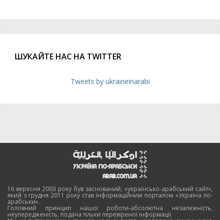
ШУКАЙТЕ НАС НА TWITTER
Tweets by ukraineinarabi
16 вересня 2003 року був заснований, «українсько-арабський сайт»,
який з грудня 2011 року став інформаційним порталом «Україна по-
арабськи».
Головний принцип нашої роботи-абсолютна незалежність,
неупередженість, подача тільки перевіреної інформації.