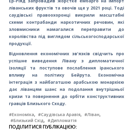
Ер-Ріяд запровадив жорстке ембарго на імпорт
ліванських фруктів та овочів ще у 2021 році. Тоді
саудівські правоохоронці викрили масштабні
схеми контрабанди наркотичних речовин, які
зловмисники намагалися переправити до
королівства під виглядом сільськогосподарської
продукції.
Відновлення економічних зв'язків свідчить про
успішне виведення Лівану з дипломатичної
ізоляції та поступове послаблення іранського
впливу на політику Бейрута. Економічна
інтеграція з найбагатшою арабською монархією
дає ліванцям шанс на подолання внутрішньої
кризи та повернення до орбіти конструктивних
гравців Близького Сходу.
#Економіка
,
#Саудівська Аравія
,
#Ліван
,
#Близький Схід
,
#Дипломатія
ПОДІЛИТИСЯ ПУБЛІКАЦІЄЮ: