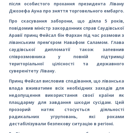
після особистого прохання президента Лівану
Джозефа Ауна про зняття торговельного ембарго.
Про скасування заборони, що діяла 5 років,
повідомив міністр закордонних справ Саудівської
Аравії принц Фейсал бін Фархан під час розмови з
ліванським прем'єром Навафом Саламом. Глава
саудівської дипломатії також запевнив
співрозмовника у повній підтримці
територіальної цілісності та державного
суверенітету Лівану.
Принц Фейсал висловив сподівання, що ліванська
влада вживатиме всіх необхідних заходів для
недопущення використання своєї країни як
плацдарму для завдання шкоди сусідам. Цей
прозорий натяк стосується діяльності
радикальних угруповань, які роками
дестабілізували безпекову ситуацію в регіоні.