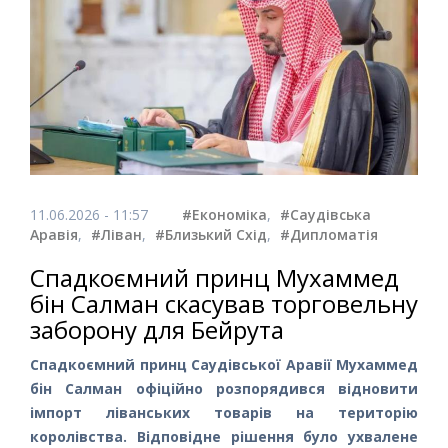
11.06.2026 - 11:57
#Економіка
,
#Саудівська
Аравія
,
#Ліван
,
#Близький Схід
,
#Дипломатія
Спадкоємний принц Мухаммед
бін Салман скасував торговельну
заборону для Бейрута
Спадкоємний принц Саудівської Аравії Мухаммед
бін Салман офіційно розпорядився відновити
імпорт ліванських товарів на територію
королівства. Відповідне рішення було ухвалене