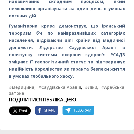
надзвичайно складним процесом, який
неможливо організувати за один день в умовах
воєнних дій.
Гуманітарна криза демонструє, що іранський
тероризм б'є по найвразливіших категоріях
населення, відрізаючи цілі країни від медичної
допомоги. Лідерство Саудівської Аравії в
порятунку системи охорони здоров'я РСАДЗ
зміцнює її геополітичний статус та підтверджує
надійність Королівства як гаранта безпеки життя
в умовах глобального хаосу.
#медицина
,
#Саудівська Аравія
,
#Ліки
,
#Арабська
затока
ПОДІЛИТИСЯ ПУБЛІКАЦІЄЮ:
SHARE
TELEGRAM