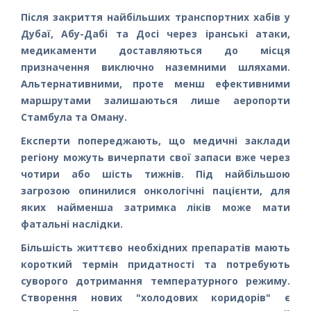
Після закриття найбільших транспортних хабів у
Дубаї, Абу-Дабі та Досі через іранські атаки,
медикаменти доставляються до місця
призначення виключно наземними шляхами.
Альтернативними, проте менш ефективними
маршрутами залишаються лише аеропорти
Стамбула та Оману.
Експерти попереджають, що медичні заклади
регіону можуть вичерпати свої запаси вже через
чотири або шість тижнів. Під найбільшою
загрозою опинилися онкологічні пацієнти, для
яких найменша затримка ліків може мати
фатальні наслідки.
Більшість життєво необхідних препаратів мають
короткий термін придатності та потребують
суворого дотримання температурного режиму.
Створення нових "холодових коридорів" є