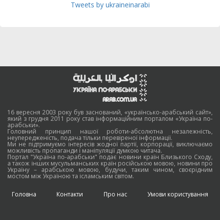
Tweets by ukraineinarabi
16 вересня 2003 року був заснований, «українсько-арабський сайт»,
який з грудня 2011 року став інформаційним порталом «Україна по-
арабськи».
Головний принцип нашої роботи-абсолютна незалежність,
неупередженість, подача тільки перевіреної інформації.
Ми не підтримуємо інтересів жодної партії, корпорації, виключаємо
можливість пропаганди і маніпуляції думкою читача.
Портал "Україна по-арабськи" подає новини країн Близького Сходу,
а також інших мусульманських країн російською мовою, новини про
Україну – арабською мовою, будучи, таким чином, своєрідним
мостом між Україною та ісламським світом.
Головна
Контакти
Про нас
Умови користування