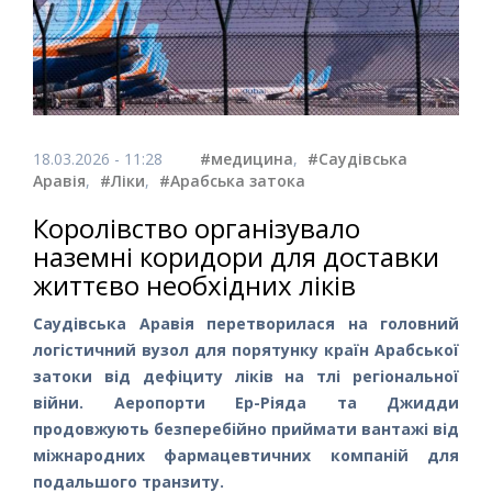
18.03.2026 - 11:28
#медицина
,
#Саудівська
Аравія
,
#Ліки
,
#Арабська затока
Королівство організувало
наземні коридори для доставки
життєво необхідних ліків
Саудівська Аравія перетворилася на головний
логістичний вузол для порятунку країн Арабської
затоки від дефіциту ліків на тлі регіональної
війни. Аеропорти Ер-Ріяда та Джидди
продовжують безперебійно приймати вантажі від
міжнародних фармацевтичних компаній для
подальшого транзиту.