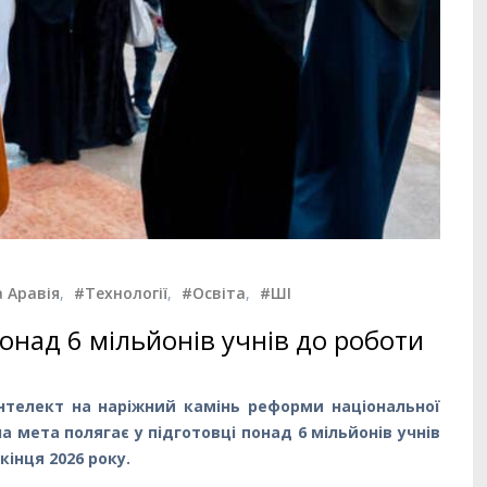
 Аравія
,
#Технології
,
#Освіта
,
#ШІ
понад 6 мільйонів учнів до роботи
нтелект на наріжний камінь реформи національної
на мета полягає у підготовці понад 6 мільйонів учнів
інця 2026 року.