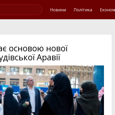
Українські новини
Новини
Політика
Економ
ає основою нової
удівської Аравії