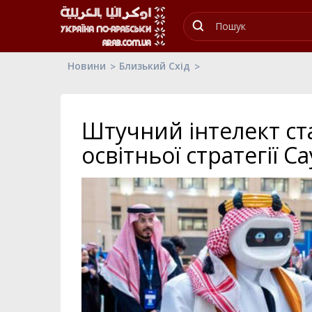
Новини
Близький Схід
Штучний інтелект ст
освітньої стратегії Са