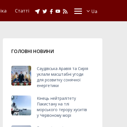
іка
Статті
ГОЛОВНІ НОВИНИ
Саудівська Аравія та Сирія
уклали масштабні угоди
для розвитку сонячної
енергетики
Кінець нейтралітету
Пакистану на тлі
морського терору хуситів
у Червоному морі