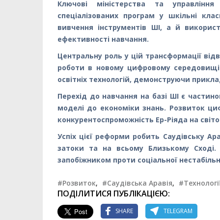
Ключові міністерства та управлінн
спеціалізованих програм у шкільні клас
вивчення інструментів ШІ, а й викори
ефективності навчання.
Центральну роль у цій трансформації від
роботи в новому цифровому середовищі.
освітніх технологій, демонструючи прикла
Перехід до навчання на базі ШІ є частин
моделі до економіки знань. Розвиток ци
конкурентоспроможність Ер-Ріяда на світов
Успіх цієї реформи робить Саудівську Ара
затоки та на всьому Близькому Сході. 
запобіжником проти соціальної нестабільн
#Розвиток
,
#Саудівська Аравія
,
#Технологі
ПОДІЛИТИСЯ ПУБЛІКАЦІЄЮ:
SHARE
TELEGRAM