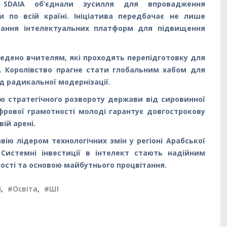
я SDAIA об’єднали зусилля для впровадження
и по всій країні. Ініціатива передбачає не лише
стання інтелектуальних платформ для підвищення
ведено вчителям, які проходять перепідготовку для
 Королівство прагне стати глобальним хабом для
д радикальної модернізації.
ою стратегічного розвороту держави від сировинної
фрової грамотності молоді гарантує довгострокову
ій арені.
вію лідером технологічних змін у регіоні Арабської
Системні інвестиції в інтелект стають надійним
ості та основою майбутнього процвітання.
ї
,
#Освіта
,
#ШІ