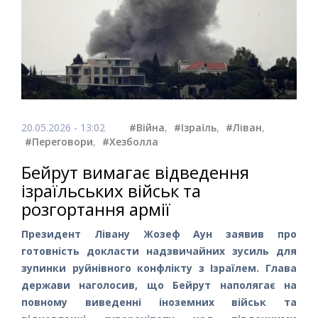
20.05.2026 - 13:02
#Війна
,
#Ізраїль
,
#Ліван
,
#Переговори
,
#Хезболла
Бейрут вимагає відведення
ізраїльських військ та
розгортання армії
Президент Лівану Жозеф Аун заявив про
готовність докласти надзвичайних зусиль для
зупинки руйнівного конфлікту з Ізраїлем. Глава
держави наголосив, що Бейрут наполягає на
повному виведенні іноземних військ та