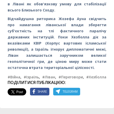
в Лівані як обов'язкову умову для стабілізації
всього Близького Сходу.
Відчайдушна риторика Жозефа Ауна свідчить
про намагання ліванської влади зберегти
суб'єктність на тлі фактичного паралічу
державних інституцій. Поки Хезболла діє за
вказівками КВІР (Корпус вартових ісламської
революції), а Ізраїль ігнорує дипломатичні межі,
Ліван залишається заручником великої
геополітичної гри, де ціною миру може стати
остаточна втрата територіальної цілісності.
#Війна
,
#Ізраїль
,
#Ліван
,
#Переговори
,
#Хезболла
ПОДІЛИТИСЯ ПУБЛІКАЦІЄЮ:
SHARE
TELEGRAM