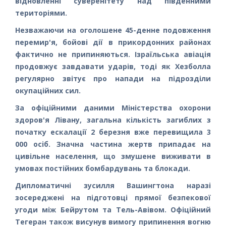
відновленні суверенітету над південними
територіями.
Незважаючи на оголошене 45-денне подовження
перемир'я, бойові дії в прикордонних районах
фактично не припиняються. Ізраїльська авіація
продовжує завдавати ударів, тоді як Хезболла
регулярно звітує про напади на підрозділи
окупаційних сил.
За офіційними даними Міністерства охорони
здоров'я Лівану, загальна кількість загиблих з
початку ескалації 2 березня вже перевищила 3
000 осіб. Значна частина жертв припадає на
цивільне населення, що змушене виживати в
умовах постійних бомбардувань та блокади.
Дипломатичні зусилля Вашингтона наразі
зосереджені на підготовці прямої безпекової
угоди між Бейрутом та Тель-Авівом. Офіційний
Тегеран також висунув вимогу припинення вогню