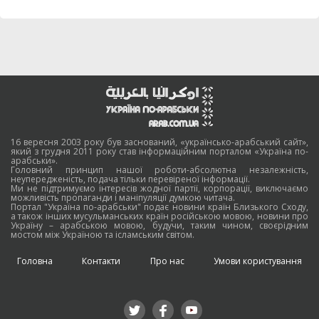
16 вересня 2003 року був заснований, «українсько-арабський сайт»,
який з грудня 2011 року став інформаційним порталом «Україна по-
арабськи».
Головний принцип нашої роботи-абсолютна незалежність,
неупередженість, подача тільки перевіреної інформації.
Ми не підтримуємо інтересів жодної партії, корпорації, виключаємо
можливість пропаганди і маніпуляції думкою читача.
Портал "Україна по-арабськи" подає новини країн Близького Сходу,
а також інших мусульманських країн російською мовою, новини про
Україну – арабською мовою, будучи, таким чином, своєрідним
мостом між Україною та ісламським світом.
Головна
Контакти
Про нас
Умови користування