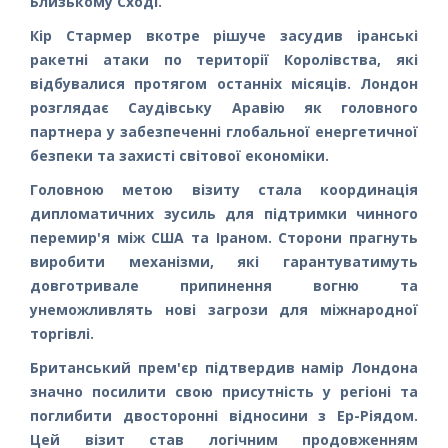
Близькому Сході.
Кір Стармер вкотре рішуче засудив іранські
ракетні атаки по території Королівства, які
відбувалися протягом останніх місяців. Лондон
розглядає Саудівську Аравію як головного
партнера у забезпеченні глобальної енергетичної
безпеки та захисті світової економіки.
Головною метою візиту стала координація
дипломатичних зусиль для підтримки чинного
перемир'я між США та Іраном. Сторони прагнуть
виробити механізми, які гарантуватимуть
довготривале припинення вогню та
унеможливлять нові загрози для міжнародної
торгівлі.
Британський прем'єр підтвердив намір Лондона
значно посилити свою присутність у регіоні та
поглибити двосторонні відносини з Ер-Ріядом.
Цей візит став логічним продовженням