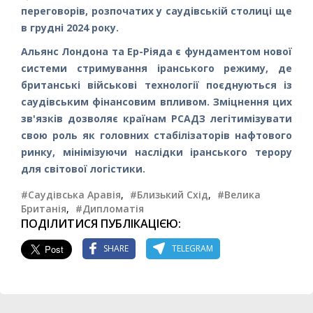
переговорів, розпочатих у саудівській столиці ще
в грудні 2024 року.
Альянс Лондона та Ер-Ріяда є фундаментом нової
системи стримування іранського режиму, де
британські військові технології поєднуються із
саудівським фінансовим впливом. Зміцнення цих
зв'язків дозволяє країнам РСАДЗ легітимізувати
свою роль як головних стабілізаторів нафтового
ринку, мінімізуючи наслідки іранського терору
для світової логістики.
#Саудівська Аравія
,
#Близький Схід
,
#Велика
Британія
,
#Дипломатія
ПОДІЛИТИСЯ ПУБЛІКАЦІЄЮ:
SHARE
TELEGRAM