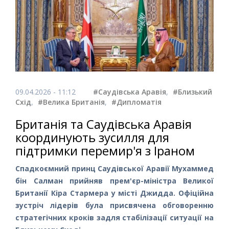
09.04.2026 - 11:12
#Саудівська Аравія
,
#Близький
Схід
,
#Велика Британія
,
#Дипломатія
Британія та Саудівська Аравія
координують зусилля для
підтримки перемир'я з Іраном
Спадкоємний принц Саудівської Аравії Мухаммед
бін Салман прийняв прем'єр-міністра Великої
Британії Кіра Стармера у місті Джидда. Офіційна
зустріч лідерів була присвячена обговоренню
стратегічних кроків задля стабілізації ситуації на