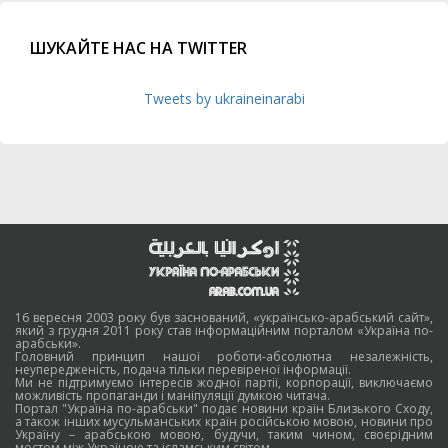
ШУКАЙТЕ НАС НА TWITTER
Tweets by ukraineinarabi
16 вересня 2003 року був заснований, «українсько-арабський сайт»,
який з грудня 2011 року став інформаційним порталом «Україна по-
арабськи».
Головний принцип нашої роботи-абсолютна незалежність,
неупередженість, подача тільки перевіреної інформації.
Ми не підтримуємо інтересів жодної партії, корпорації, виключаємо
можливість пропаганди і маніпуляції думкою читача.
Портал "Україна по-арабськи" подає новини країн Близького Сходу,
а також інших мусульманських країн російською мовою, новини про
Україну – арабською мовою, будучи, таким чином, своєрідним
мостом між Україною та ісламським світом.