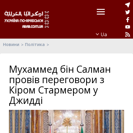
Новини
Політика
Мухаммед бін Салман
провів переговори з
Кіром Стармером у
Джидді