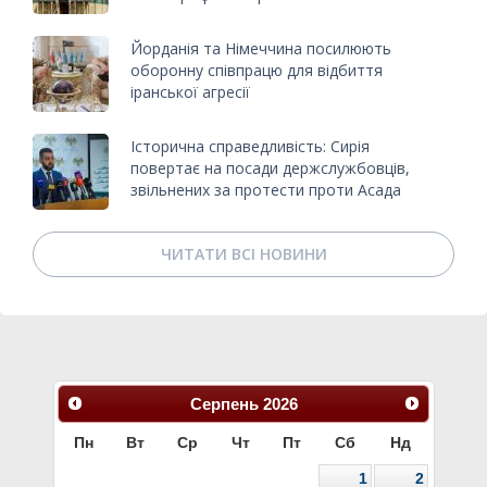
Йорданія та Німеччина посилюють
оборонну співпрацю для відбиття
іранської агресії
Історична справедливість: Сирія
повертає на посади держслужбовців,
звільнених за протести проти Асада
ЧИТАТИ ВСІ НОВИНИ
Серпень
2026
Пн
Вт
Ср
Чт
Пт
Сб
Нд
1
2